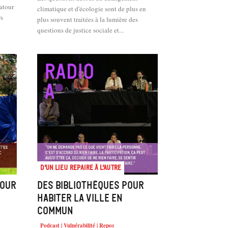
Latour
climatique et d'écologie sont de plus en
rs
plus souvent traitées à la lumière des
questions de justice sociale et...
D'un lieu repaire à l'autre
pour
Des bibliothèques pour
habiter la ville en
commun
Podcast | Vulnérabilité | Repos