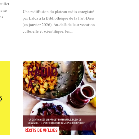
uillet
de se
Une rediffusion du plateau radio enregistré
es
par Lalca à la Bibliothèque de la Part-Dieu
(en janvier 2026). Au-delà de leur vocation
culturelle et scientifique, les...
Récits de Vi(ll)es