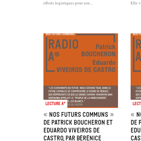
efforts logistiques pour son...
Elle vi
Lecture A°
Lect
« Nos futurs communs »
« N
de Patrick Boucheron et
de 
Eduardo Viveiros de
Edu
Castro, par Bérénice
Cas