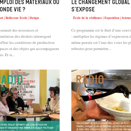
mploi des matériaux ou
Le changement global
onde vie ?
s’expose
st | Bellecour Ecole | Design
École de la résilience | Exposition | Scienc
sement des ressources et
Ce programme est le fruit d’une conv
mulation des déchets interrogent
: multiplier les régimes d’expression 
d'hui les conditions de production
même pensée est l’une des voies les p
spaces et des objets qui accompagnent
robustes pour permettre...
nos vies. Et si...