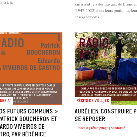
ent à la...
saisissent-iels des travaux de Bruno 
(1947-2022) dans leurs pratiques, leu
enseignements...
ure A°
Récits de Vi(ll)es
os futurs communs »
Aurélien, construire 
Patrick Boucheron et
se reposer
ardo Viveiros de
Podcast | Témoignage | Solidarité
tro, par Bérénice