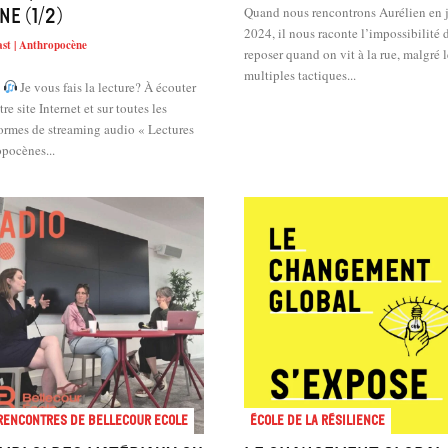
Quand nous rencontrons Aurélien en j
ne (1/2)
2024, il nous raconte l’impossibilité 
st | Anthropocène
reposer quand on vit à la rue, malgré l
multiples tactiques...
Je vous fais la lecture? À écouter
tre site Internet et sur toutes les
formes de streaming audio « Lectures
pocènes...
rencontres de Bellecour Ecole
École de la résilience