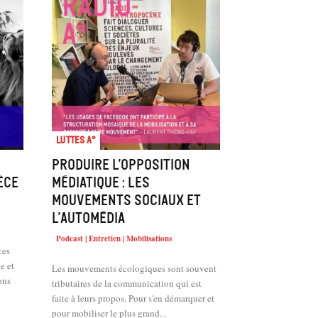
Luttes A°
Produire l’opposition
èce
médiatique : les
mouvements sociaux et
l’automédia
Podcast | Entretien | Mobilisations
ces
e et
Les mouvements écologiques sont souvent
ons
tributaires de la communication qui est
faite à leurs propos. Pour s'en démarquer et
pour mobiliser le plus grand...