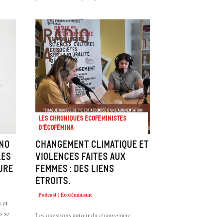
Les chroniques écoféministes
d'ÉcoFémina
no
Changement climatique et
les
violences faites aux
ure
femmes : des liens
étroits.
Podcast | Écoféminisme
 et
Les questions autour du changement