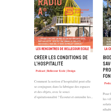
Les rencontres de Bellecour Ecole
La c
Créer les conditions de
Bio
l’hospitalité
sav
pro
Podcast | Bellecour Ecole | Design
fon
Comment la notion d’hospitalité peut-elle
Podca
se conjuguer, dans la fabrique des espaces
et des objets, avec le souci
Pour 
d’opérationnalité ? Écouter et entendre les...
les vi
soluti
réhabi