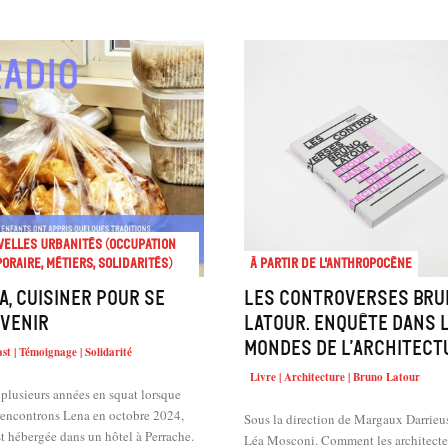
elles urbanités (occupation
oraire, métiers, solidarités)
À partir de l'anthropocène
a, cuisiner pour se
Les controverses Bru
venir
Latour. Enquête dans 
mondes de l’architect
st | Témoignage | Solidarité
Livre | Architecture | Bruno Latour
plusieurs années en squat lorsque
rencontrons Lena en octobre 2024,
Sous la direction de Margaux Darrieus
st hébergée dans un hôtel à Perrache.
Léa Mosconi. Comment les architectes se