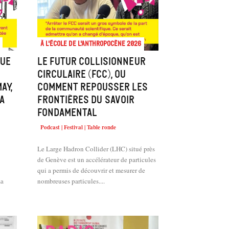
À l'école de l'Anthropocène 2026
gue
Le Futur Collisionneur
Circulaire (FCC), ou
ay,
comment repousser les
A
frontières du savoir
fondamental
Podcast | Festival | Table ronde
Le Large Hadron Collider (LHC) situé près
de Genève est un accélérateur de particules
qui a permis de découvrir et mesurer de
La
nombreuses particules....