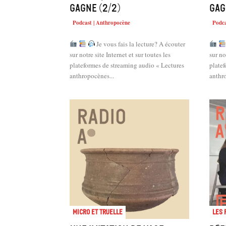
Gagne (2/2)
Gag
Podcast | Anthropocène
Podca
Je vous fais la lecture? A écouter
sur notre site Internet et sur toutes les
sur no
plateformes de streaming audio « Lectures
plate
anthropocènes...
anthro
Micro et truelle
Les 