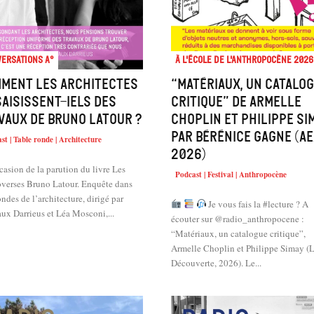
ersations A°
À l'école de l'Anthropocène 2026
ment les architectes
“Matériaux, un catalo
saisissent-iels des
critique” de Armelle
vaux de Bruno Latour ?
Choplin et Philippe Sim
par Bérénice Gagne (AE
st | Table ronde | Architecture
2026)
casion de la parution du livre Les
Podcast | Festival | Anthropocène
overses Bruno Latour. Enquête dans
ndes de l’architecture, dirigé par
Je vous fais la #lecture ? A
ux Darrieus et Léa Mosconi,...
écouter sur @radio_anthropocene :
“Matériaux, un catalogue critique”,
Armelle Choplin et Philippe Simay (
Découverte, 2026). Le...