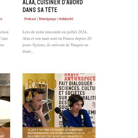
Alaa, cuisiner d’abord
dans sa tête
es
Podcast | Témoignage | Solidarité
iction
Lors de notre rencontre en juillet 2024,
d’une
Alaa et son mari sont en France depuis 20
lus
jours. Syriens, ils arrivent de Turquie en
étant...