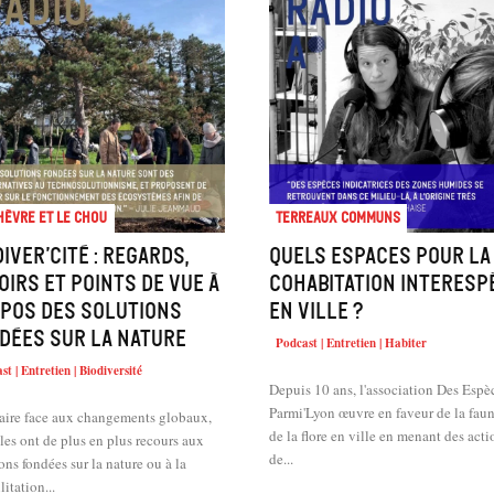
hèvre et le chou
Terreaux Communs
diver’cité : regards,
Quels espaces pour la
oirs et points de vue à
cohabitation interesp
pos des solutions
en ville ?
dées sur la nature
Podcast | Entretien | Habiter
st | Entretien | Biodiversité
Depuis 10 ans, l'association Des Espè
Parmi'Lyon œuvre en faveur de la faun
faire face aux changements globaux,
de la flore en ville en menant des acti
lles ont de plus en plus recours aux
de...
ons fondées sur la nature ou à la
litation...