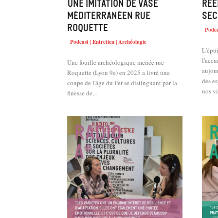
Une imitation de vase
Rée
méditerranéen rue
sec
Roquette
Podca
Podcast | Entretien | Archéologie
L'épui
l'accu
Une fouille archéologique menée rue
aujour
Roquette (Lyon 9e) en 2025 a livré une
des e
coupe de l'âge du Fer se distinguant par la
finesse de...