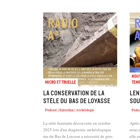
Nouv
Micro et truelle
temp
La conservation de la
Len
stèle du Bas de Loyasse
sou
Podcast | Entretien | Archéologie
Podca
La stèle funéraire découverte en octobre
Après 
2025 lors d'un diagnostic archéologique
nous 
rue du Bas de Loyasse a nécessité de gros
elle e