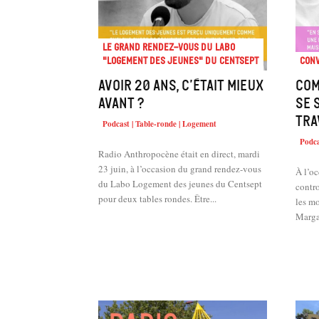
Le Grand Rendez-vous du Labo
"Logement des jeunes" du Centsept
Conv
Avoir 20 ans, c’était mieux
Com
avant ?
se 
tra
Podcast | Table-ronde | Logement
Podca
Radio Anthropocène était en direct, mardi
23 juin, à l’occasion du grand rendez-vous
À l’oc
du Labo Logement des jeunes du Centsept
contr
pour deux tables rondes. Être...
les mo
Marga