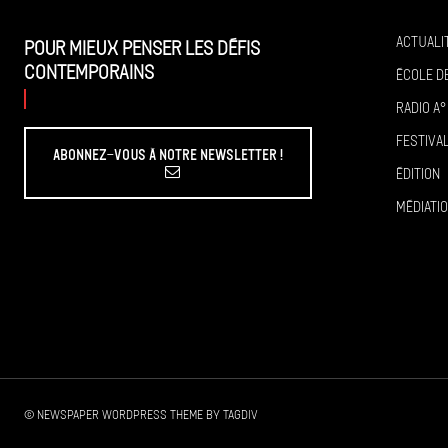
Actuali
Pour mieux penser les défis
contemporains
École de
Radio A°
Festiva
Abonnez-vous à Notre Newsletter !
Édition
Médiati
© Newspaper WordPress Theme by TagDiv