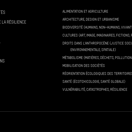
ALIMENTATION ET AGRICULTURE
tés
ARCHITECTURE, DESIGN ET URBANISME
 la résilience
BIODIVERSITÉ (HUMAINS, NON-HUMAINS, VIVANT
CULTURES (ART, IMAGE, IMAGINAIRES, FICTIONS, 
l
DROITS DANS L’ANTHROPOCÈNE (JUSTICE SOCI
ENVIRONNEMENTALE, SPATIALE)
MÉTABOLISME (MATIÈRES, DÉCHETS, POLLUTION
ons
MOBILISATION DES SOCIÉTÉS
RÉORIENTATION ÉCOLOGIQUES DES TERRITOIRE
SANTÉ (ÉCOTOXICOLOGIE, SANTÉ GLOBALE)
VULNÉRABILITÉ, CATASTROPHES, RÉSILIENCE