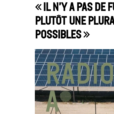
« Il n’y a pas de 
plutôt une plura
possibles »