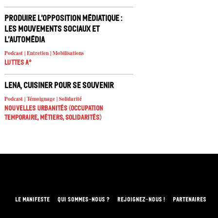
Produire l’opposition médiatique :
les mouvements sociaux et
l’automédia
Podcast | Entretien | Mobilisations
Luttes A°
Lena, cuisiner pour se souvenir
Podcast | Témoignage | Solidarité
Nouvelles urbanités (occupation
temporaire, métiers, solidarités)
LE MANIFESTE
QUI SOMMES-NOUS ?
REJOIGNEZ-NOUS !
PARTENAIRES