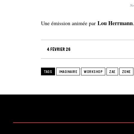
No
Lou Herrmann
Une émission animée par
4 février 26
TAGS
IMAGINAIRE
WORKSHOP
ZAE
ZONE