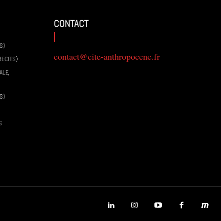
contact
S)
contact@cite-anthropocene.fr
RÉCITS)
ALE,
S)
S