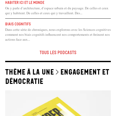
HABITER ICI ET LE MONDE
On y parle d’architecture, d’espace urbain et du paysage. De celles et ceux
qui y habitent. De celles et ceux qui y travaillent. Des...
Biais Cognitifs
Dans cette série de chroniques, nous explorons avec les Sciences cognitives
comment nos biais cognitifs influencent nos comportements et freinent nos
actions face aux...
Tous les podcasts
thème à la une > Engagement et
démocratie