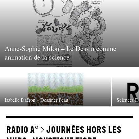
Anne-Sophie Milon – Le Dessin comme
animation de la science
Isabelle Daëron – Dessiner l’eau
Sciences D
RADIO A° > journées hors les