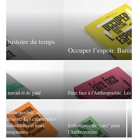
Occuper l’espoir. Barcelone, 1996-2017
Faire face à l’Anthropocène. Les voies du droit
Imaginer l’après.
Vulnérabilité
environnementale et
Esthétiques du “care” pour
décision publique en
l’Anthropocène
contexte post-catastrophe