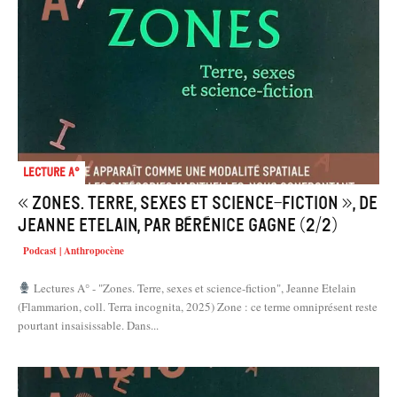
Lecture A°
« Zones. Terre, sexes et science-fiction », de
Jeanne Etelain, par Bérénice Gagne (2/2)
Podcast | Anthropocène
Lectures A° - "Zones. Terre, sexes et science-fiction", Jeanne Etelain
(Flammarion, coll. Terra incognita, 2025) Zone : ce terme omniprésent reste
pourtant insaisissable. Dans...