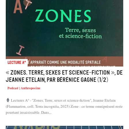
Lecture A°
« Zones. Terre, sexes et science-fiction », de
Jeanne Etelain, par Bérénice Gagne (1/2)
Podcast | Anthropocène
Lectures A° - "Zones. Terre, sexes et science-fiction", Jeanne Etelain
(Flammarion, coll. Terra incognita, 2025) Zone : ce terme omniprésent reste
pourtant insaisissable. Dans...