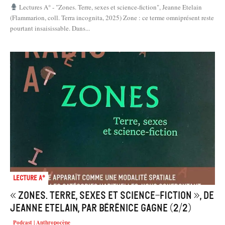
Lectures A° - "Zones. Terre, sexes et science-fiction", Jeanne Etelain
(Flammarion, coll. Terra incognita, 2025) Zone : ce terme omniprésent reste
pourtant insaisissable. Dans...
Lecture A°
« Zones. Terre, sexes et science-fiction », de
Jeanne Etelain, par Bérénice Gagne (2/2)
Podcast | Anthropocène