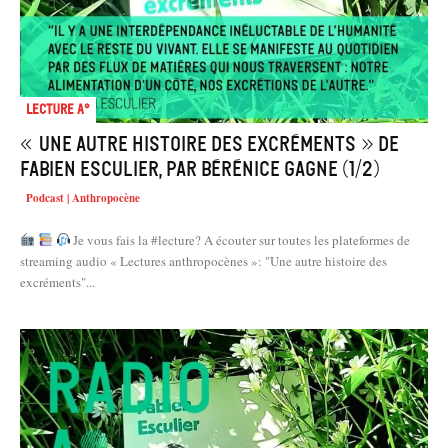
Lecture A°
« Une autre histoire des excréments » de
Fabien Esculier, par Bérénice Gagne (1/2)
Podcast | Anthropocène
Je vous fais la #lecture? A écouter sur toutes les plateformes de
streaming audio « Lectures anthropocènes »: "Une autre histoire des
excréments"...