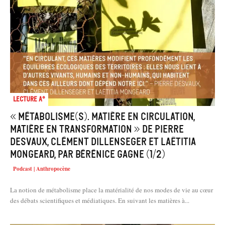
Lecture A°
« Métabolisme(s). Matière en circulation,
matière en transformation » de Pierre
Desvaux, Clément Dillenseger et Laëtitia
Mongeard, par Bérénice Gagne (1/2)
Podcast | Anthropocène
La notion de métabolisme place la matérialité de nos modes de vie au cœur
des débats scientifiques et médiatiques. En suivant les matières à...