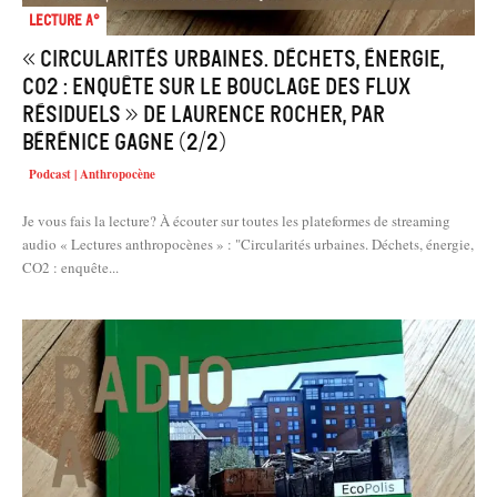
Lecture A°
« Circularités urbaines. Déchets, énergie,
CO2 : enquête sur le bouclage des flux
résiduels » de Laurence Rocher, par
Bérénice Gagne (2/2)
Podcast | Anthropocène
Je vous fais la lecture? À écouter sur toutes les plateformes de streaming
audio « Lectures anthropocènes » : "Circularités urbaines. Déchets, énergie,
CO2 : enquête...