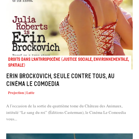
Droits dans l’anthropocène (Justice sociale, environnementale,
spatiale)
Erin Brockovich, seule contre tous, au
cinéma le Comoedia
Projection | Lutte
A l’occasion de la sortie du quatrième tome du Château des Animaux,
intitulé “Le sang du roi” (Éditions Casterman), le Cinéma Le Comoedia
vous...