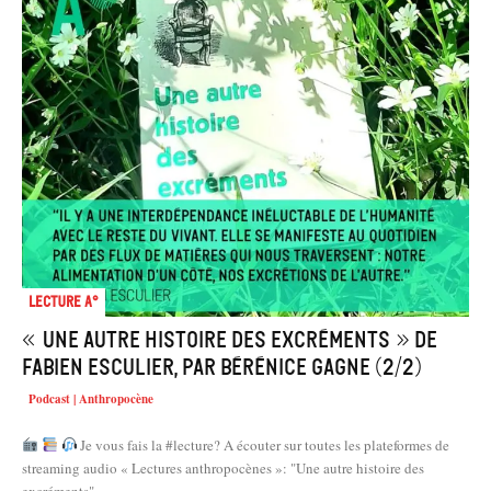
Lecture A°
« Une autre histoire des excréments » de
Fabien Esculier, par Bérénice Gagne (2/2)
Podcast | Anthropocène
Je vous fais la #lecture? A écouter sur toutes les plateformes de
streaming audio « Lectures anthropocènes »: "Une autre histoire des
excréments"...