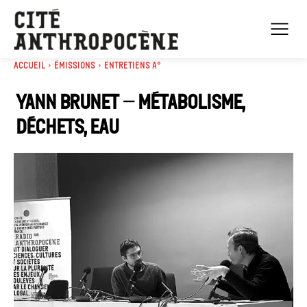
Accueil
Émissions
Entretiens A°
Yann Brunet – métabolisme,
déchets, eau