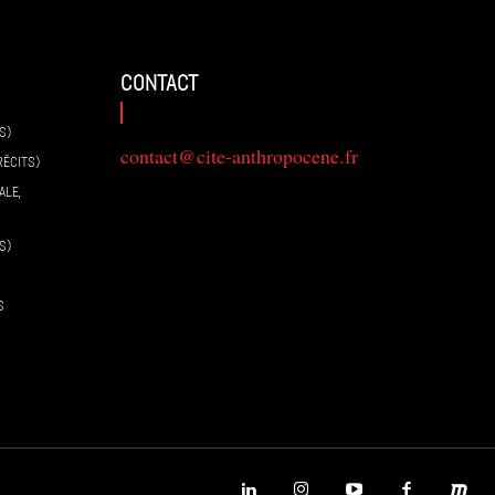
contact
S)
contact@cite-anthropocene.fr
RÉCITS)
ALE,
S)
S