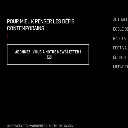
Actuali
Pour mieux penser les défis
contemporains
École de
Radio A°
Festiva
Abonnez-vous à Notre Newsletter !
Édition
Médiati
© Newspaper WordPress Theme by TagDiv