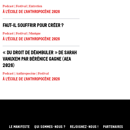
Podcast | Festival | Entretien
À l'école de l'Anthropocène 2026
Faut-il souffrir pour créer ?
Podcast | Festival | Musique
À l'école de l'Anthropocène 2026
« Du droit de déambuler » de Sarah
Vanuxem par Bérénice Gagne (AEA
2026)
Podcast | Anthropocène | Festival
À l'école de l'Anthropocène 2026
LE MANIFESTE
QUI SOMMES-NOUS ?
REJOIGNEZ-NOUS !
PARTENAIRES