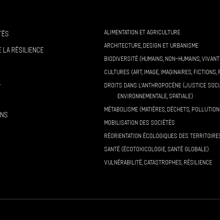
ALIMENTATION ET AGRICULTURE
tés
ARCHITECTURE, DESIGN ET URBANISME
 la résilience
BIODIVERSITÉ (HUMAINS, NON-HUMAINS, VIVANT
CULTURES (ART, IMAGE, IMAGINAIRES, FICTIONS, 
l
DROITS DANS L’ANTHROPOCÈNE (JUSTICE SOCI
ENVIRONNEMENTALE, SPATIALE)
MÉTABOLISME (MATIÈRES, DÉCHETS, POLLUTION
ons
MOBILISATION DES SOCIÉTÉS
RÉORIENTATION ÉCOLOGIQUES DES TERRITOIRE
SANTÉ (ÉCOTOXICOLOGIE, SANTÉ GLOBALE)
VULNÉRABILITÉ, CATASTROPHES, RÉSILIENCE