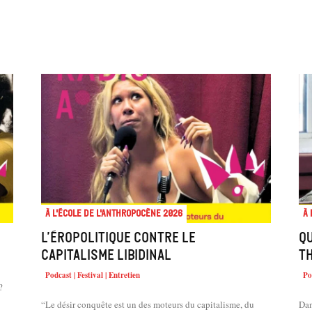
À l'école de l'Anthropocène 2026
À 
L’éropolitique contre le
Qu
capitalisme libidinal
th
Podcast | Festival | Entretien
Po
?
“Le désir conquête est un des moteurs du capitalisme, du
Dan