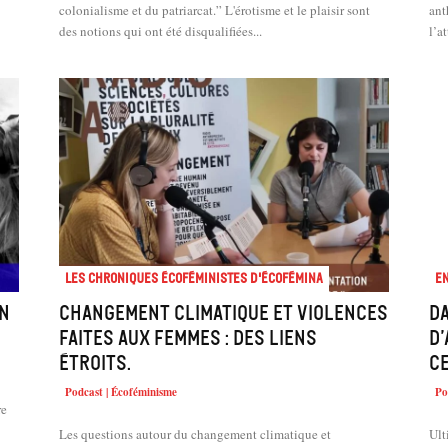
colonialisme et du patriarcat.” L'érotisme et le plaisir sont
ant
des notions qui ont été disqualifiées...
l’a
Les chroniques écoféministes d'ÉcoFémina
En
on
Changement climatique et violences
Da
faites aux femmes : des liens
d’
étroits.
ce
Podcast | Écoféminisme
Po
re
Les questions autour du changement climatique et
Ult