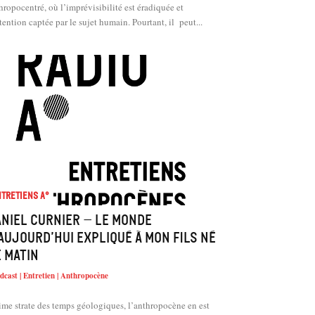
hropocentré, où l’imprévisibilité est éradiquée et
ttention captée par le sujet humain. Pourtant, il peut...
tretiens A°
niel Curnier – Le Monde
aujourd’hui expliqué à mon fils né
 matin
dcast | Entretien | Anthropocène
ime strate des temps géologiques, l’anthropocène en est