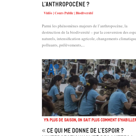
l’anthropocène ?
Vidéo | Cours Public | Biodiversité
Parmi les phénomènes majeurs de l’anthropocène, la
destruction de la biodiversité – par la conversion des esp
naturels, intensification agricole, changements climatique
polluants, prélèvements,...
Y'a plus de saison, on sait plus comment s'habiller
« Ce qui me donne de l’espoir ?