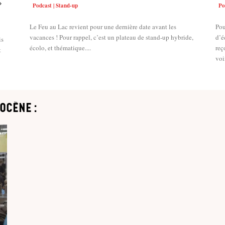
»
Podcast | Stand-up
Po
Le Feu au Lac revient pour une dernière date avant les
Pou
vacances ! Pour rappel, c’est un plateau de stand-up hybride,
d’é
is
écolo, et thématique....
reç
t
voix
ocène :