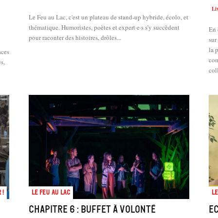
Li
Le Feu au Lac, c'est un plateau de stand-up hybride, écolo, et
thématique. Humoristes, poètes et expert·e·s s’y succèdent
En 
pour raconter des histoires, drôles...
sur
la 
aces
com
s,
col
 !
Le feu au lac
Le
Chapitre 6 : Buffet à volonté
E