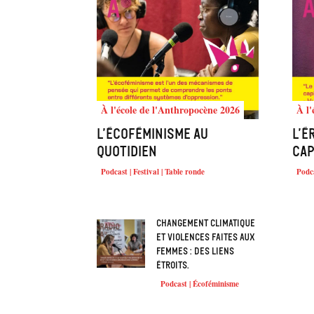
À l'école de l'Anthropocène 2026
À l'
L’écoféminisme au
L’é
quotidien
cap
Podcast | Festival | Table ronde
Podca
Changement climatique
et violences faites aux
femmes : des liens
étroits.
Podcast | Écoféminisme