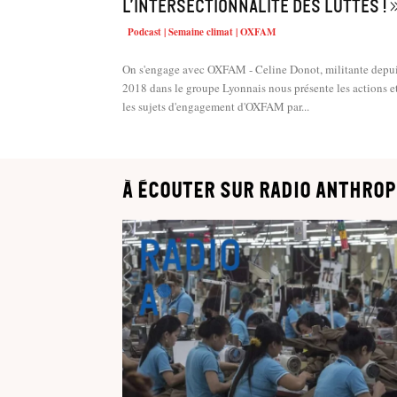
L’intersectionnalité des luttes ! 
Podcast | Semaine climat | OXFAM
On s'engage avec OXFAM - Celine Donot, militante depu
2018 dans le groupe Lyonnais nous présente les actions e
les sujets d'engagement d'OXFAM par...
à écouter sur Radio Anthrop