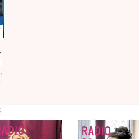
r
»
is
t
: