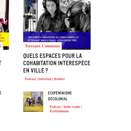
6
Terreaux Communs
Quels espaces pour la
t
cohabitation interespèce
en ville ?
Podcast | Entretien | Habiter
é
Ecoféminisme
décolonial
Podcast | Table-ronde |
Écoféminisme