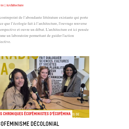
vre | Architecture
contrepoint de l’abondante littérature existante qui porte
 ce que l’écologie fait à l’architecture, l'ouvrage renverse
perspective et ouvre un débat. L'architecture est ici pensée
me un laboratoire permettant de guider l'action
lective.
s chroniques écoféministes d'ÉcoFémina
coféminisme décolonial