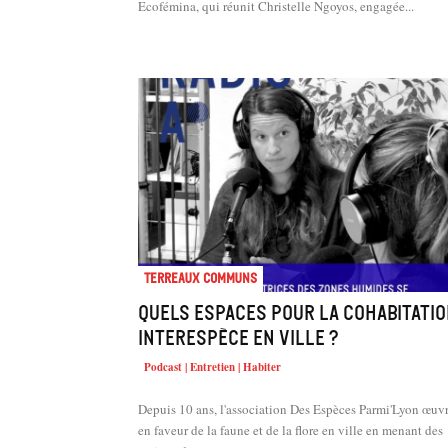
Ecofémina, qui réunit Christelle Ngoyos, engagée...
Terreaux Communs
Quels espaces pour la cohabitati
interespèce en ville ?
Podcast | Entretien | Habiter
Depuis 10 ans, l'association Des Espèces Parmi'Lyon œuv
en faveur de la faune et de la flore en ville en menant des