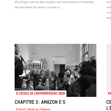
d'écologie sont de plus en plus souvent traitées à la lumière
aus
des questions de justice sociale et...
con
s’e
exp
À l'école de l'Anthropocène 2025
Pa
Chapitre 3 : Amazon·e·s
Ce
l’
Podcast | Stand-up | Humour