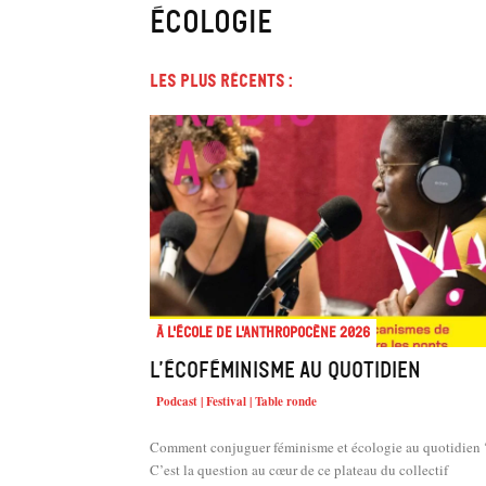
écologie
Les plus récents :
À l'école de l'Anthropocène 2026
L’écoféminisme au quotidien
Podcast | Festival | Table ronde
Comment conjuguer féminisme et écologie au quotidien 
C’est la question au cœur de ce plateau du collectif