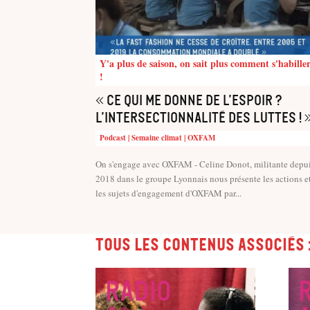
Y'a plus de saison, on sait plus comment s'habille
!
« Ce qui me donne de l’espoir ?
L’intersectionnalité des luttes ! 
Podcast | Semaine climat | OXFAM
On s'engage avec OXFAM - Celine Donot, militante depu
2018 dans le groupe Lyonnais nous présente les actions e
les sujets d'engagement d'OXFAM par...
Tous les contenus associés 