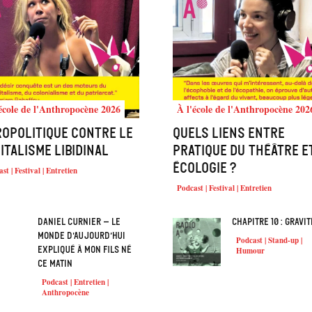
école de l'Anthropocène 2026
À l'école de l'Anthropocène 202
ropolitique contre le
Quels liens entre
italisme libidinal
pratique du théâtre e
écologie ?
st | Festival | Entretien
Podcast | Festival | Entretien
Daniel Curnier – Le
Chapitre 10 : Gravit
Monde d’aujourd’hui
Podcast | Stand-up |
expliqué à mon fils né
Humour
ce matin
Podcast | Entretien |
Anthropocène