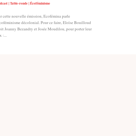
dcast | Table-ronde | Écoféminisme
r cette nouvelle émission, Ecofémina parle
coféminisme décolonial. Pour ce faire, Eloïse Bouilloud
oit Joanny Bezandry et Josée Moudilou, pour porter leur
 :...