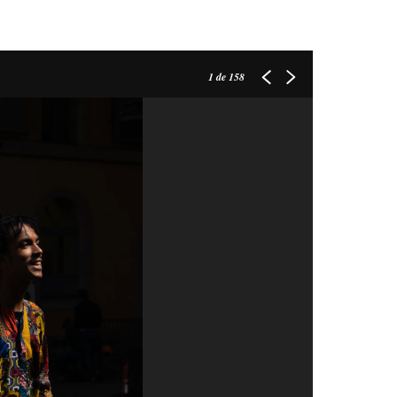
1
de 158