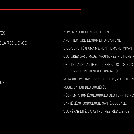
ALIMENTATION ET AGRICULTURE
tés
ARCHITECTURE, DESIGN ET URBANISME
 la résilience
BIODIVERSITÉ (HUMAINS, NON-HUMAINS, VIVANT
CULTURES (ART, IMAGE, IMAGINAIRES, FICTIONS, 
l
DROITS DANS L’ANTHROPOCÈNE (JUSTICE SOCI
ENVIRONNEMENTALE, SPATIALE)
MÉTABOLISME (MATIÈRES, DÉCHETS, POLLUTION
ons
MOBILISATION DES SOCIÉTÉS
RÉORIENTATION ÉCOLOGIQUES DES TERRITOIRE
SANTÉ (ÉCOTOXICOLOGIE, SANTÉ GLOBALE)
VULNÉRABILITÉ, CATASTROPHES, RÉSILIENCE