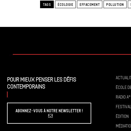
TAGS
ÉCOLOGIE
EFFACEMENT
POLLUTION
Actuali
Pour mieux penser les défis
contemporains
École de
Radio A°
Festiva
Abonnez-vous à Notre Newsletter !
Édition
Médiati