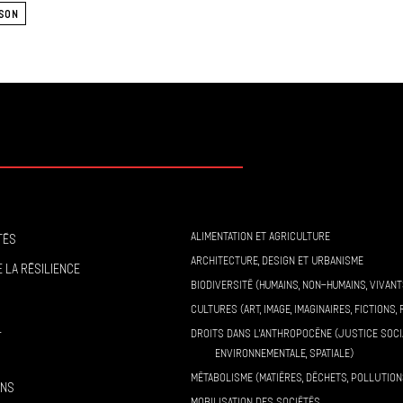
SON
ALIMENTATION ET AGRICULTURE
tés
ARCHITECTURE, DESIGN ET URBANISME
 la résilience
BIODIVERSITÉ (HUMAINS, NON-HUMAINS, VIVANT
CULTURES (ART, IMAGE, IMAGINAIRES, FICTIONS, 
l
DROITS DANS L’ANTHROPOCÈNE (JUSTICE SOCI
ENVIRONNEMENTALE, SPATIALE)
MÉTABOLISME (MATIÈRES, DÉCHETS, POLLUTION
ons
MOBILISATION DES SOCIÉTÉS