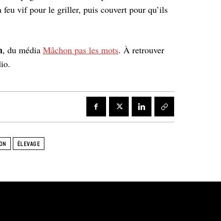
 feu vif pour le griller, puis couvert pour qu’ils
n
, du média
Mâchon pas les mots
. À retrouver
io.
ON
ÉLEVAGE