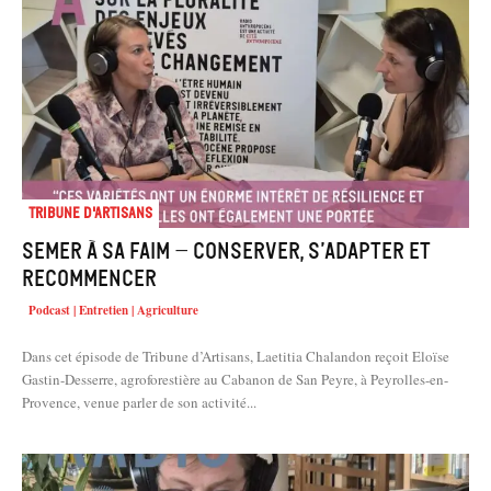
Tribune d'artisans
Semer à sa faim – conserver, s’adapter et
recommencer
Podcast | Entretien | Agriculture
Dans cet épisode de Tribune d’Artisans, Laetitia Chalandon reçoit Eloïse
Gastin-Desserre, agroforestière au Cabanon de San Peyre, à Peyrolles-en-
Provence, venue parler de son activité...