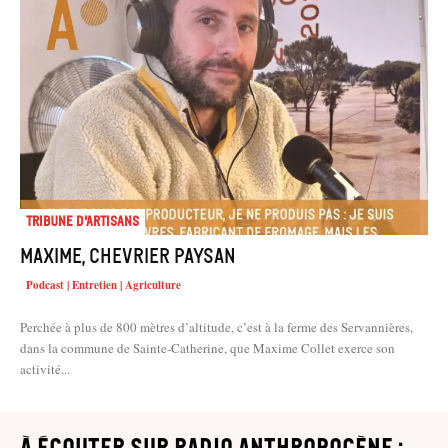
Tribune d'artisans
Maxime, chevrier paysan
Podcast | Entretien | Agriculture
Perchée à plus de 800 mètres d’altitude, c’est à la ferme des Servannières,
dans la commune de Sainte-Catherine, que Maxime Collet exerce son
activité...
à écouter sur Radio Anthropocène :