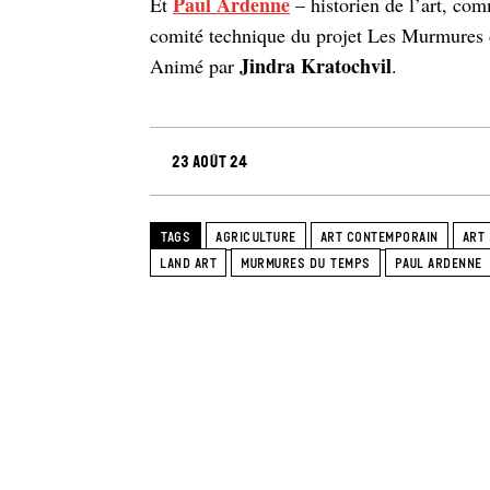
Paul Ardenne
Et
– historien de l’art, comm
comité technique du projet Les Murmures
Jindra Kratochvil
Animé par
.
23 août 24
TAGS
AGRICULTURE
ART CONTEMPORAIN
ART
LAND ART
MURMURES DU TEMPS
PAUL ARDENNE