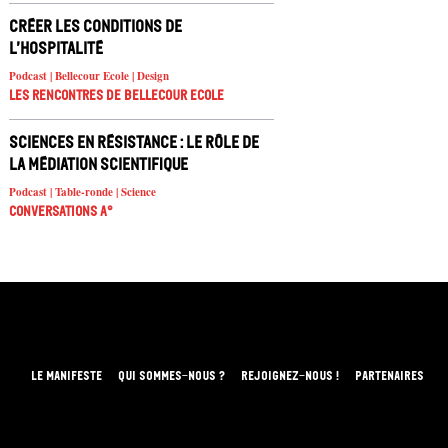
Créer les conditions de
l’hospitalité
Podcast | Bellecour Ecole | Design
Les rencontres de Bellecour Ecole
Sciences en résistance : le rôle de
la médiation scientifique
Podcast | Table-ronde | Science
Conversations A°
LE MANIFESTE
QUI SOMMES-NOUS ?
REJOIGNEZ-NOUS !
PARTENAIRES