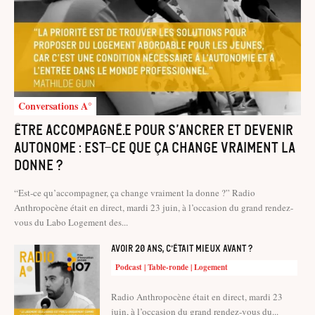
Conversations A°
Être accompagné.e pour s’ancrer et devenir
autonome : est-ce que ça change vraiment la
donne ?
“Est-ce qu’accompagner, ça change vraiment la donne ?” Radio
Anthropocène était en direct, mardi 23 juin, à l’occasion du grand rendez-
vous du Labo Logement des...
Avoir 20 ans, c’était mieux avant ?
Podcast | Table-ronde | Logement
Radio Anthropocène était en direct, mardi 23
juin, à l’occasion du grand rendez-vous du...