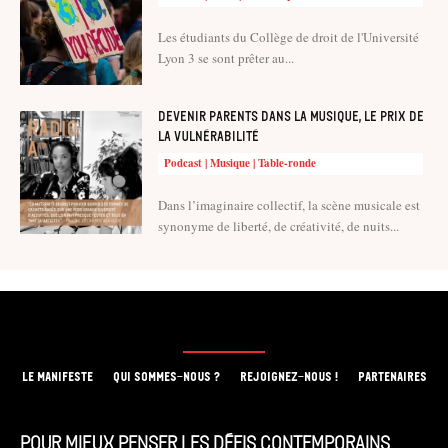
Les étudiants du Collège de droit de l'Université
Lyon 3 se sont prêter au...
Devenir parents dans la musique, le prix de
la vulnérabilité
Podcast | Musique | Table-ronde
Dans l’imaginaire collectif, la scène musicale est
synonyme de liberté, de créativité, de nuits...
LE MANIFESTE
QUI SOMMES-NOUS ?
REJOIGNEZ-NOUS !
PARTENAIRES
Pour mieux penser les défis contemporains