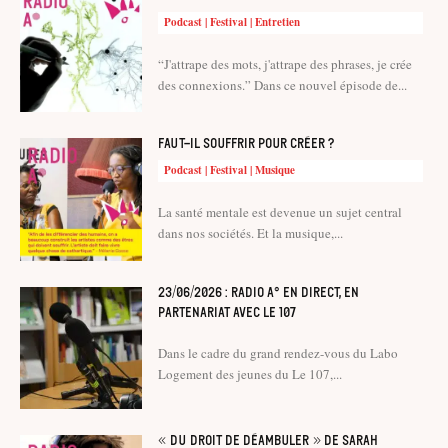
Podcast | Festival | Entretien
“J'attrape des mots, j'attrape des phrases, je crée
des connexions.” Dans ce nouvel épisode de...
Faut-il souffrir pour créer ?
Podcast | Festival | Musique
La santé mentale est devenue un sujet central
dans nos sociétés. Et la musique,...
23/06/2026 : Radio A° en direct, en
partenariat avec le 107
Dans le cadre du grand rendez-vous du Labo
Logement des jeunes du Le 107,...
« Du droit de déambuler » de Sarah