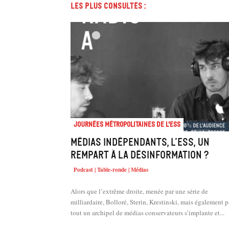
Les plus consultés :
Journées métropolitaines de l'ESS
Médias indépendants, l’ESS, un
rempart à la désinformation ?
Podcast | Table-ronde | Médias
Alors que l’extrême droite, menée par une série de
milliardaire, Bolloré, Sterin, Krestinski, mais également p
tout un archipel de médias conservateurs s’implante et...