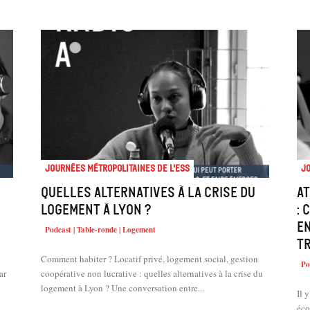
Journées métropolitaines de l'ESS
Jo
Quelles alternatives à la crise du
A
logement à Lyon ?
: 
en
Podcast | Table-ronde | Logement
tr
Comment habiter ? Locatif privé, logement social, gestion
Po
ar
coopérative non lucrative : quelles alternatives à la crise du
logement à Lyon ? Une conversation entre...
Il 
éco