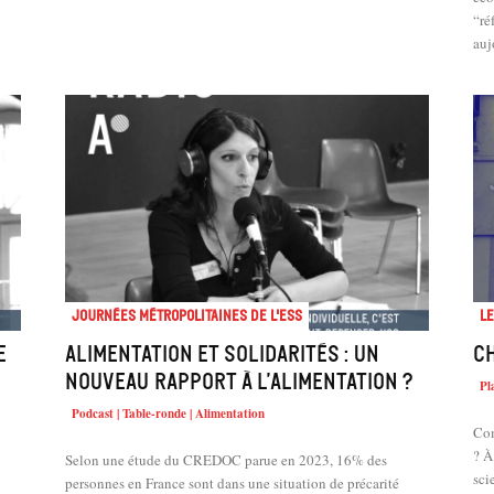
“ré
auj
Journées métropolitaines de l'ESS
Le
e
Alimentation et solidarités : un
Ch
nouveau rapport à l’alimentation ?
Pl
Podcast | Table-ronde | Alimentation
Com
? À
Selon une étude du CREDOC parue en 2023, 16% des
sci
personnes en France sont dans une situation de précarité