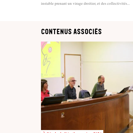
instable prenant un virage droitier, et des collectivités...
contenus associés