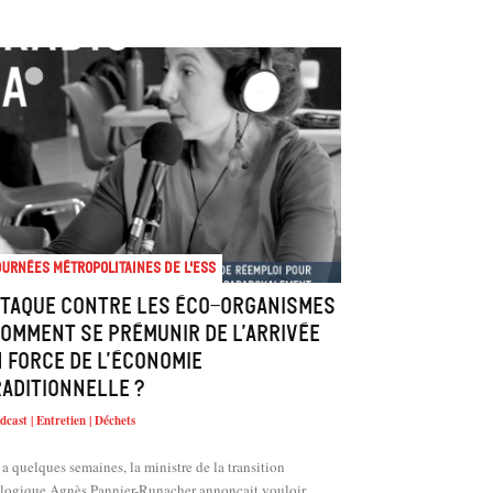
urnées métropolitaines de l'ESS
ttaque contre les éco-organismes
comment se prémunir de l’arrivée
 force de l’économie
aditionnelle ?
dcast | Entretien | Déchets
y a quelques semaines, la ministre de la transition
logique Agnès Pannier-Runacher annonçait vouloir