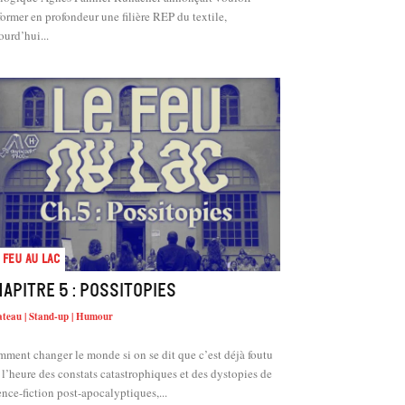
former en profondeur une filière REP du textile,
ourd’hui...
 feu au lac
apitre 5 : Possitopies
ateau | Stand-up | Humour
ment changer le monde si on se dit que c’est déjà foutu
 l’heure des constats catastrophiques et des dystopies de
ence-fiction post-apocalyptiques,...