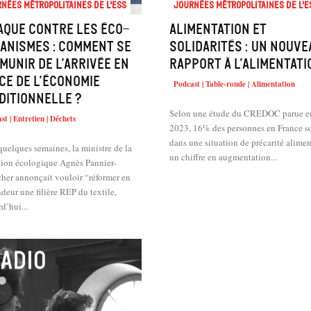
nées métropolitaines de l'ESS
Journées métropolitaines de l'E
aque contre les éco-
Alimentation et
anismes : comment se
solidarités : un nouve
munir de l’arrivée en
rapport à l’alimentati
ce de l’économie
Podcast | Table-ronde | Alimentation
ditionnelle ?
Selon une étude du CREDOC parue e
st | Entretien | Déchets
2023, 16% des personnes en France s
dans une situation de précarité alimen
 quelques semaines, la ministre de la
un chiffre en augmentation...
ition écologique Agnès Pannier-
her annonçait vouloir “réformer en
deur une filière REP du textile,
d’hui...