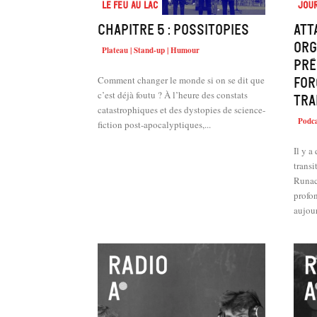
Le feu au lac
Jour
Chapitre 5 : Possitopies
Att
org
Plateau | Stand-up | Humour
pré
Comment changer le monde si on se dit que
for
c’est déjà foutu ? À l’heure des constats
tra
catastrophiques et des dystopies de science-
Podca
fiction post-apocalyptiques,...
Il y a
trans
Runac
profon
aujour