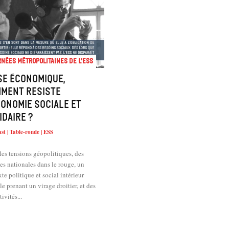
nées métropolitaines de l'ESS
se économique,
ment resiste
conomie sociale et
idaire ?
st | Table-ronde | ESS
les tensions géopolitiques, des
es nationales dans le rouge, un
te politique et social intérieur
le prenant un virage droitier, et des
tivités...