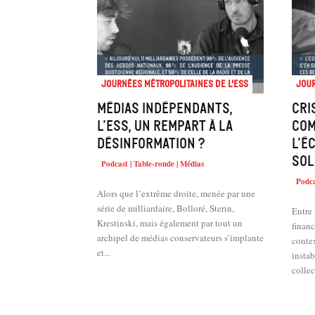
Journées métropolitaines de l'ESS
Jour
Médias indépendants,
Cri
l’ESS, un rempart à la
com
désinformation ?
l’é
sol
Podcast | Table-ronde | Médias
Podca
Alors que l’extrême droite, menée par une
série de milliardaire, Bolloré, Sterin,
Entre 
Krestinski, mais également par tout un
financ
archipel de médias conservateurs s’implante
contex
et...
instab
collec