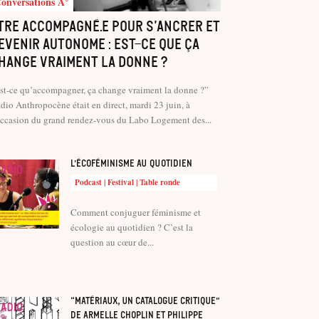
onversations A°
tre accompagné.e pour s’ancrer et
evenir autonome : est-ce que ça
hange vraiment la donne ?
st-ce qu’accompagner, ça change vraiment la donne ?”
dio Anthropocène était en direct, mardi 23 juin, à
occasion du grand rendez-vous du Labo Logement des...
L’écoféminisme au quotidien
Podcast | Festival | Table ronde
Comment conjuguer féminisme et
écologie au quotidien ? C’est la
question au cœur de...
“Matériaux, un catalogue critique”
de Armelle Choplin et Philippe