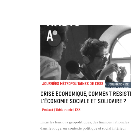
Journées métropolitaines de l'ESS
Crise économique, comment resist
l’économie sociale et solidaire ?
Podcast | Table-ronde | ESS
Entre les tensions géopolitiques, des finances nationales
dans le rouge, un contexte politique et social intérieur