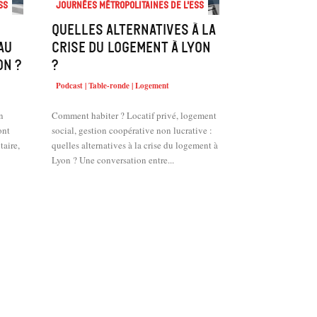
SS
Journées métropolitaines de l'ESS
Quelles alternatives à la
au
crise du logement à Lyon
on ?
?
Podcast | Table-ronde | Logement
n
Comment habiter ? Locatif privé, logement
ont
social, gestion coopérative non lucrative :
taire,
quelles alternatives à la crise du logement à
Lyon ? Une conversation entre...