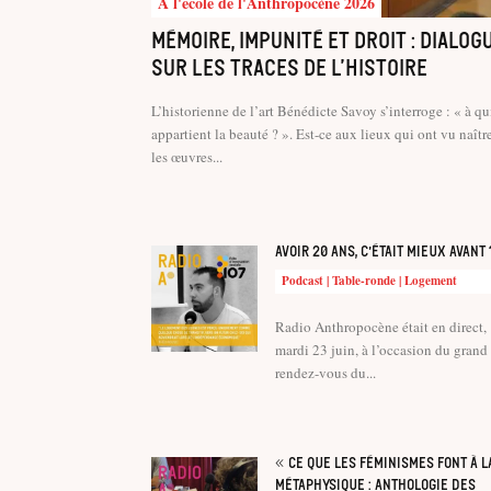
À l'école de l'Anthropocène 2026
Mémoire, impunité et droit : dialog
sur les traces de l’histoire
L’historienne de l’art Bénédicte Savoy s’interroge : « à qu
appartient la beauté ? ». Est-ce aux lieux qui ont vu naîtr
les œuvres...
Avoir 20 ans, c’était mieux avant 
Podcast | Table-ronde | Logement
Radio Anthropocène était en direct,
mardi 23 juin, à l’occasion du grand
rendez-vous du...
« Ce que les féminismes font à l
métaphysique : anthologie des