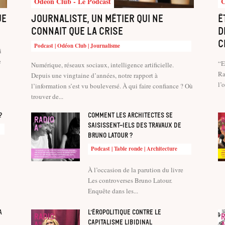
Odéon Club - Le Podcast
C
ue
Journaliste, un métier qui ne
Ê
connait que la crise
d
c
Podcast | Odéon Club | Journalisme
i
e
“E
Numérique, réseaux sociaux, intelligence artificielle.
Ra
Depuis une vingtaine d’années, notre rapport à
l’
l’information s’est vu bouleversé. À qui faire confiance ? Où
trouver de...
?
Comment les architectes se
saisissent-iels des travaux de
Bruno Latour ?
Podcast | Table ronde | Architecture
À l’occasion de la parution du livre
Les controverses Bruno Latour.
Enquête dans les...
a
L’éropolitique contre le
capitalisme libidinal