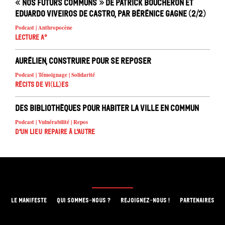
« Nos futurs communs » de Patrick Boucheron et
Eduardo Viveiros de Castro, par Bérénice Gagne (2/2)
Podcast | Anthropocène
Lecture A°
Aurélien, construire pour se reposer
Podcast | Témoignage | Solidarité
Récits de Vi(ll)es
Des bibliothèques pour habiter la ville en commun
Podcast | Vulnérabilité | Repos
D'un lieu repaire à l'autre
LE MANIFESTE
QUI SOMMES-NOUS ?
REJOIGNEZ-NOUS !
PARTENAIRES