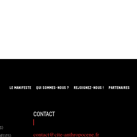
LE MANIFESTE
QUI SOMMES-NOUS ?
REJOIGNEZ-NOUS !
PARTENAIRES
contact
S)
contact@cite-anthropocene.fr
RÉCITS)