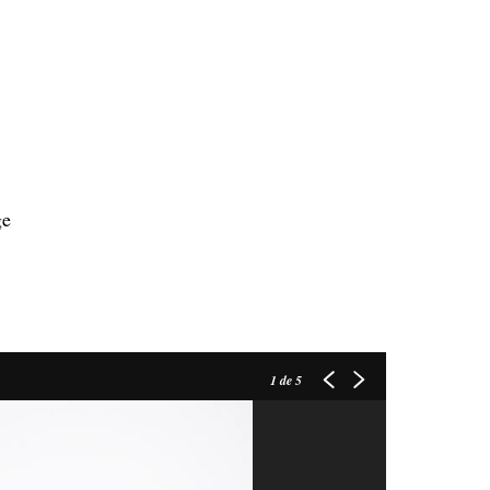
ge
1
de 5