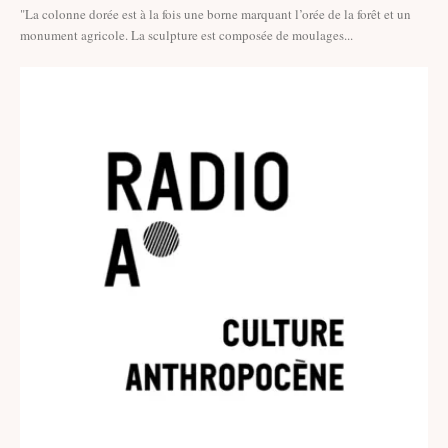
"La colonne dorée est à la fois une borne marquant l’orée de la forêt et un
monument agricole. La sculpture est composée de moulages...