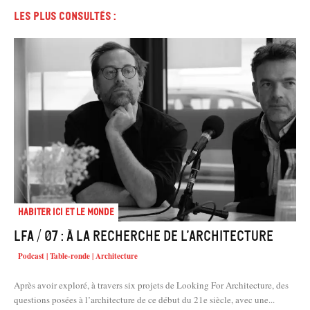
Les plus consultés :
Habiter Ici et le Monde
LFA / 07 : À la recherche de l’architecture
Podcast | Table-ronde | Architecture
Après avoir exploré, à travers six projets de Looking For Architecture, des
questions posées à l’architecture de ce début du 21e siècle, avec une...