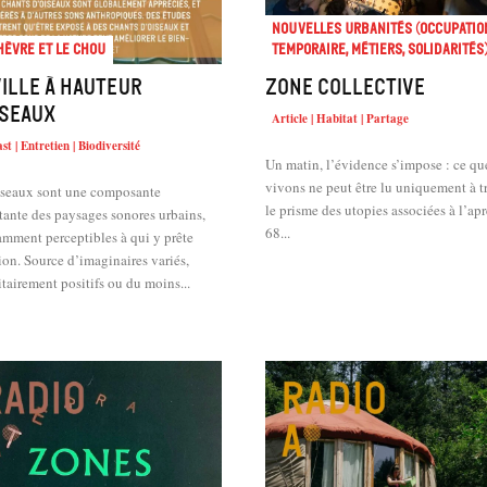
Nouvelles urbanités (occupatio
hèvre et le chou
temporaire, métiers, solidarités
ville à hauteur
Zone collective
iseaux
Article | Habitat | Partage
st | Entretien | Biodiversité
Un matin, l’évidence s’impose : ce qu
vivons ne peut être lu uniquement à t
iseaux sont une composante
le prisme des utopies associées à l’apr
tante des paysages sonores urbains,
68...
amment perceptibles à qui y prête
ginaires variés,
tairement positifs ou du moins...