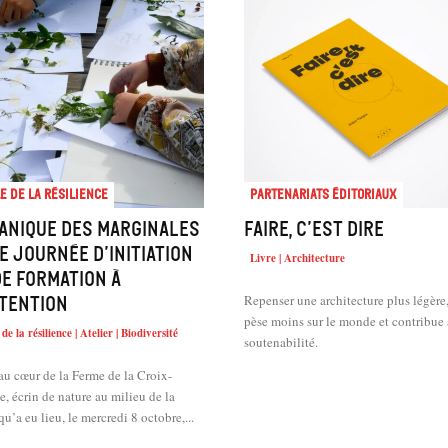
e de la résilience
Partenariats éditoriaux
anique des marginales
Faire, c’est dire
ne journée d’initiation
Livre | Architecture
de formation à
Repenser une architecture plus légère
ttention
pèse moins sur le monde et contribue 
de la résilience | Atelier | Biodiversité
soutenabilité.
au cœur de la Ferme de la Croix-
, écrin de nature au milieu de la
 qu’a eu lieu, le mercredi 8 octobre,...