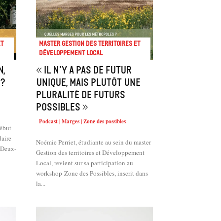
et
Master Gestion des territoires et
développement local
n,
« Il n’y a pas de futur
 ?
unique, mais plutôt une
pluralité de futurs
possibles »
Podcast | Marges | Zone des possibles
début
daire
Noémie Perriet, étudiante au sein du master
s Deux-
Gestion des territoires et Développement
Local, revient sur sa participation au
workshop Zone des Possibles, inscrit dans
la...