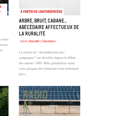
n
)
À partir de l'anthropocène
Arbre, Bruit, Cabane…
Abécédaire affectueux de
la ruralité
e nous
Livre | Ruralité | Abécédaire
ravers
ès
La notion de “désertification des
campagnes” est obsolète depuis le début
des années 1980. Mais généraliser serait
vain, puisque des territoires sont nettement
plus...