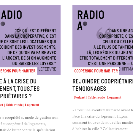
érons pour habiter
Coopérons pour habiter
e à la crise du
Rejoindre Coopriétaire
ement, tous.tes
témoignages
priétaires ?
Podcast | Table ronde | Logement
st | Table ronde | Logement
« C’est une aventure humaine avant t
Face à la crise du logement à Lyon,
la « coopriété », mode de gestion non
comment trouver de nouvelles manièr
if et coopératif de logements,
d’habiter la ville ? Collectivement
tait de lutter contre la spéculation