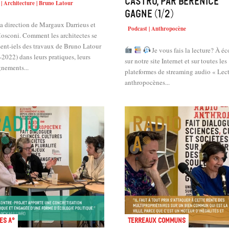
Castro, par Bérénice
 | Architecture | Bruno Latour
Gagne (1/2)
a direction de Margaux Darrieus et
Podcast | Anthropocène
ment les architectes se
sent-iels des travaux de Bruno Latour
Je vous fais la lecture? À écouter
2022) dans leurs pratiques, leurs
sur notre site Internet et sur toutes les
gnements...
plateformes de streaming audio « Lec
anthropocènes...
es A°
Terreaux Communs