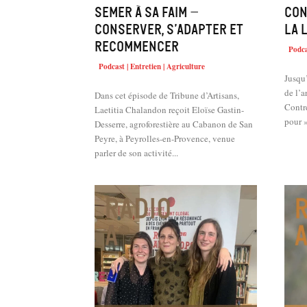
Semer à sa faim –
Con
conserver, s’adapter et
la 
recommencer
Podca
Podcast | Entretien | Agriculture
Jusqu
de l’a
Dans cet épisode de Tribune d’Artisans,
Contre
Laetitia Chalandon reçoit Eloïse Gastin-
pour »
Desserre, agroforestière au Cabanon de San
Peyre, à Peyrolles-en-Provence, venue
parler de son activité...