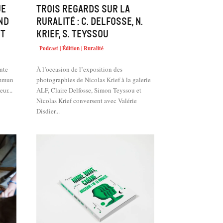
ue
Trois regards sur la
nd
ruralité : C. Delfosse, N.
nt
Krief, S. Teyssou
Podcast | Édition | Ruralité
ente
À l’occasion de l’exposition des
ommun
photographies de Nicolas Krief à la galerie
eur...
ALF, Claire Delfosse, Simon Teyssou et
Nicolas Krief conversent avec Valérie
Disdier...