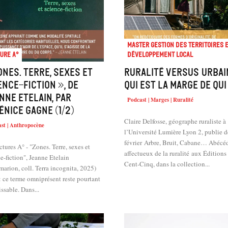
Master Gestion des territoires 
ure A°
développement local
ones. Terre, sexes et
Ruralité versus urbai
ence-fiction », de
qui est la marge de qui
nne Etelain, par
Podcast | Marges | Ruralité
énice Gagne (1/2)
Claire Delfosse, géographe ruraliste à
st | Anthropocène
l’Université Lumière Lyon 2, publie 
février Arbre, Bruit, Cabane… Abécé
tures A° - "Zones. Terre, sexes et
affectueux de la ruralité aux Édition
e-fiction", Jeanne Etelain
Cent-Cinq, dans la collection...
arion, coll. Terra incognita, 2025)
 ce terme omniprésent reste pourtant
issable. Dans...