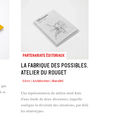
Partenariats éditoriaux
La fabrique des possibles.
Atelier du Rouget
Livre | Architecture | Ruralité
, qui
à sa
Une représentation du milieu rural forte
d'une étude de deux décennies, laquelle
souligne la diversité des situations, par delà
les stéréotypes.