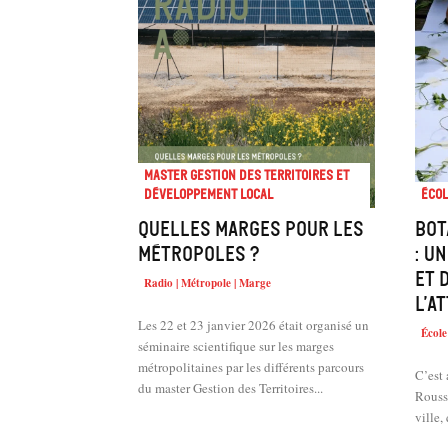
Master Gestion des territoires et
développement local
Écol
Quelles marges pour les
Bot
métropoles ?
: u
et 
Radio | Métropole | Marge
l’a
Les 22 et 23 janvier 2026 était organisé un
École 
séminaire scientifique sur les marges
métropolitaines par les différents parcours
C’est 
du master Gestion des Territoires...
Rousse
ville,