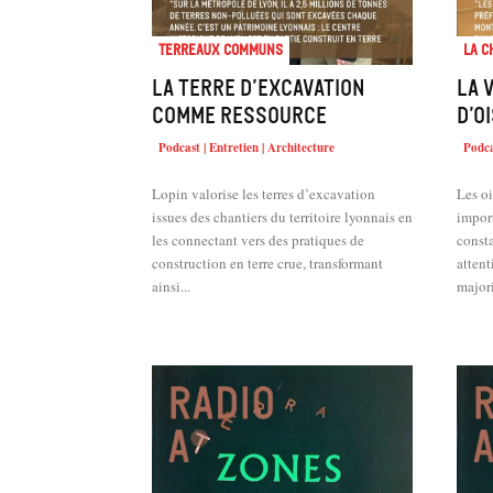
Terreaux Communs
La c
La terre d’excavation
La 
comme ressource
d’o
Podcast | Entretien | Architecture
Podca
Lopin valorise les terres d’excavation
Les o
issues des chantiers du territoire lyonnais en
impor
les connectant vers des pratiques de
const
construction en terre crue, transformant
attention. Source d’ima
ainsi...
majori