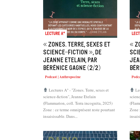
Lecture A°
Lect
« Zones. Terre, sexes et
« Z
science-fiction », de
sci
Jeanne Etelain, par
Jea
Bérénice Gagne (2/2)
Bér
Podcast | Anthropocène
Podca
Lectures A° - "Zones. Terre, sexes et
Lec
science-fiction", Jeanne Etelain
scienc
(Flammarion, coll. Terra incognita, 2025)
(Flamm
Zone : ce terme omniprésent reste pourtant
Zone :
insaisissable. Dans...
insais