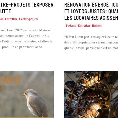
tre-projets : exposer
Rénovation énergétiq
lutte
et loyers justes : qua
les locataires agisse
st | Entretien | Contre-projets
Podcast | Entretien | Habiter
’au 31 mai 2026, archipel – Maison
rchitecture accueille l’exposition «
“Il faut à tout prix s’attaquer à cette r
-Projets. Penser le contre, Réaliser le
des multipropriétaires sur un bien c
, produite en partenariat avec...
qui est la ville, parce que c’est un mot