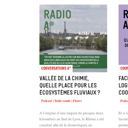
Conversations A°
Coop
Vallée de la chimie,
Fac
quelle place pour les
log
écosystèmes fluviaux ?
coo
Podcast | Table ronde | Fleuve
Podca
A l’origine d’une largeur de presque deux
Et si 
kilomètres au Sud de Lyon, le Rhône a été
lucrat
canalisé afin de le domestiquer, au
permet