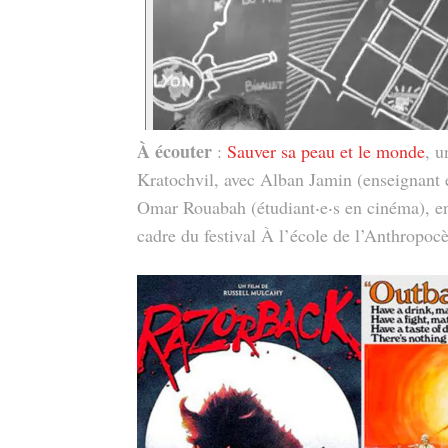
À écouter
:
Sauver sa peau et le monde
, u
Kratochvil, avec Alban Jamin (enseignant en 
Omar Rouabah (étudiant‧e‧s en cinéma), e
cadre du festival À l’école de l’Anthropoc