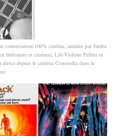
ne conversation 100% cinéma, animée par Jindra
littérature et cinéma), Lili-Violette Pellier et
n direct depuis le cinéma Comoedia dans le
ène.