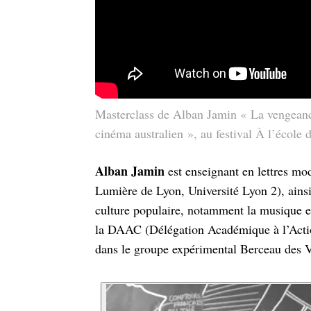
Masterclass de Alban Jamin « La vengeanc
cinéma australien », au festival À l’école
Alban Jamin
est enseignant en lettres m
Lumière de Lyon, Université Lyon 2), ainsi
culture populaire, notamment la musique et
la DAAC (Délégation Académique à l’Actio
dans le groupe expérimental Berceau des 