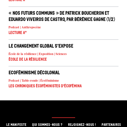
« Nos futurs communs » de Patrick Boucheron et
Eduardo Viveiros de Castro, par Bérénice Gagne (1/2)
Podcast | Anthropocène
Lecture A°
Le changement global s’expose
École de la résilience | Exposition | Sciences
École de la résilience
Ecoféminisme décolonial
Podcast | Table-ronde | Écoféminisme
Les chroniques écoféministes d'ÉcoFémina
LE MANIFESTE
QUI SOMMES-NOUS ?
REJOIGNEZ-NOUS !
PARTENAIRES