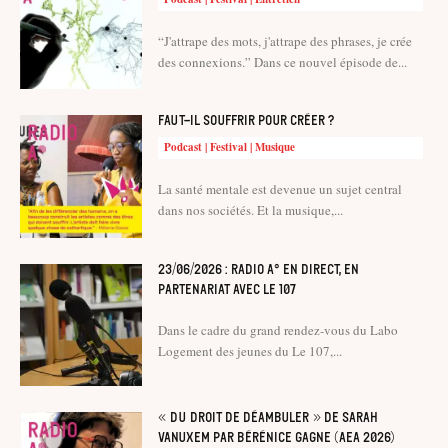
“J'attrape des mots, j'attrape des phrases, je crée
des connexions.” Dans ce nouvel épisode de...
Faut-il souffrir pour créer ?
Podcast | Festival | Musique
La santé mentale est devenue un sujet central
dans nos sociétés. Et la musique,...
23/06/2026 : Radio A° en direct, en
partenariat avec le 107
Dans le cadre du grand rendez-vous du Labo
Logement des jeunes du Le 107,...
« Du droit de déambuler » de Sarah
Vanuxem par Bérénice Gagne (AEA 2026)