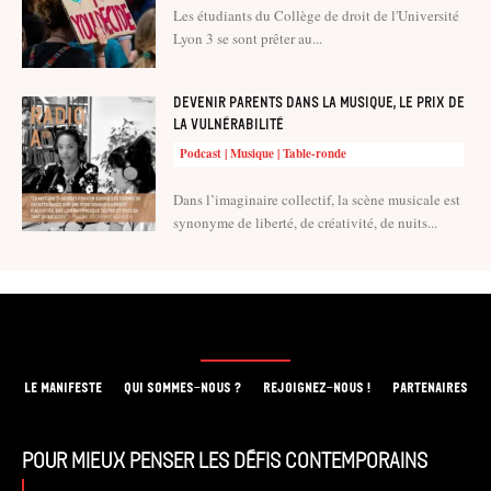
Les étudiants du Collège de droit de l'Université
Lyon 3 se sont prêter au...
Devenir parents dans la musique, le prix de
la vulnérabilité
Podcast | Musique | Table-ronde
Dans l’imaginaire collectif, la scène musicale est
synonyme de liberté, de créativité, de nuits...
LE MANIFESTE
QUI SOMMES-NOUS ?
REJOIGNEZ-NOUS !
PARTENAIRES
Pour mieux penser les défis contemporains