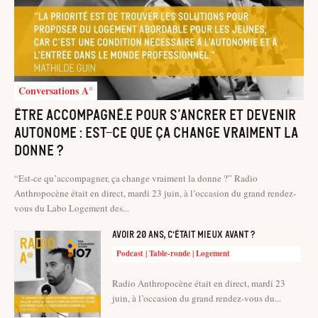
Conversations A°
Être accompagné.e pour s’ancrer et devenir
autonome : est-ce que ça change vraiment la
donne ?
“Est-ce qu’accompagner, ça change vraiment la donne ?” Radio
Anthropocène était en direct, mardi 23 juin, à l’occasion du grand rendez-
vous du Labo Logement des...
Avoir 20 ans, c’était mieux avant ?
Podcast | Table-ronde | Logement
Radio Anthropocène était en direct, mardi 23
juin, à l’occasion du grand rendez-vous du...