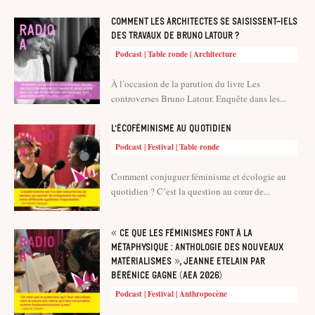
Comment les architectes se saisissent-iels
des travaux de Bruno Latour ?
Podcast | Table ronde | Architecture
À l’occasion de la parution du livre Les
controverses Bruno Latour. Enquête dans les...
L’écoféminisme au quotidien
Podcast | Festival | Table ronde
Comment conjuguer féminisme et écologie au
quotidien ? C’est la question au cœur de...
« Ce que les féminismes font à la
métaphysique : anthologie des nouveaux
matérialismes », Jeanne Etelain par
Bérénice Gagne (AEA 2026)
Podcast | Festival | Anthropocène