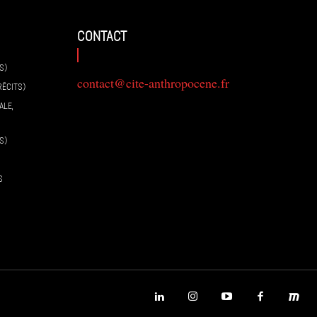
contact
S)
contact@cite-anthropocene.fr
RÉCITS)
ALE,
S)
S