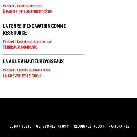
Podcast | Édition | Ruralité
À partir de l'anthropocène
La terre d’excavation comme
ressource
Podcast | Entretien | Architecture
Terreaux Communs
La ville à hauteur d’oiseaux
Podcast | Entretien | Biodiversité
La chèvre et le chou
LE MANIFESTE
QUI SOMMES-NOUS ?
REJOIGNEZ-NOUS !
PARTENAIRES