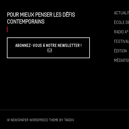
Actuali
Pour mieux penser les défis
contemporains
École de
Radio A°
Festiva
Abonnez-vous à Notre Newsletter !
Édition
Médiati
© Newspaper WordPress Theme by TagDiv