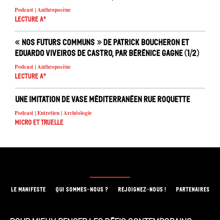
Podcast | Anthropocène
Lecture A°
« Nos futurs communs » de Patrick Boucheron et
Eduardo Viveiros de Castro, par Bérénice Gagne (1/2)
Podcast | Anthropocène
Lecture A°
Une imitation de vase méditerranéen rue Roquette
Podcast | Entretien | Archéologie
Micro et truelle
LE MANIFESTE
QUI SOMMES-NOUS ?
REJOIGNEZ-NOUS !
PARTENAIRES