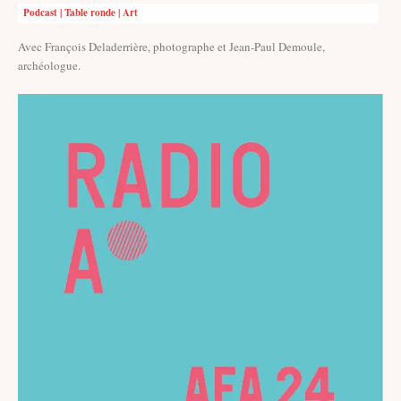
Podcast | Table ronde | Art
Avec François Deladerrière, photographe et Jean-Paul Demoule,
archéologue.