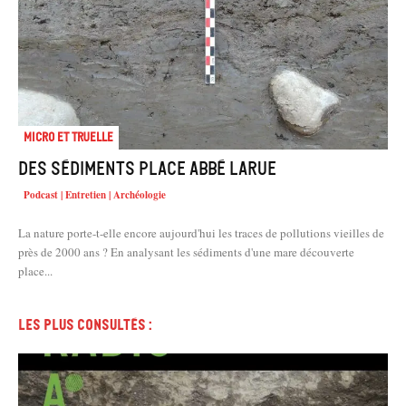
Micro et truelle
Des sédiments place Abbé Larue
Podcast | Entretien | Archéologie
La nature porte-t-elle encore aujourd'hui les traces de pollutions vieilles de
près de 2000 ans ? En analysant les sédiments d'une mare découverte
place...
Les plus consultés :