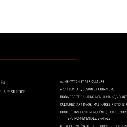
ALIMENTATION ET AGRICULTURE
tés
ARCHITECTURE, DESIGN ET URBANISME
 la résilience
BIODIVERSITÉ (HUMAINS, NON-HUMAINS, VIVANT
CULTURES (ART, IMAGE, IMAGINAIRES, FICTIONS, 
l
DROITS DANS L’ANTHROPOCÈNE (JUSTICE SOCI
ENVIRONNEMENTALE, SPATIALE)
MÉTABOLISME (MATIÈRES, DÉCHETS, POLLUTION