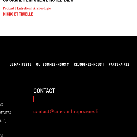
Podcast | Entretien | Archéologie
Micro et truelle
LE MANIFESTE
QUI SOMMES-NOUS ?
REJOIGNEZ-NOUS !
PARTENAIRES
contact
S)
contact@cite-anthropocene.fr
RÉCITS)
ALE,
S)