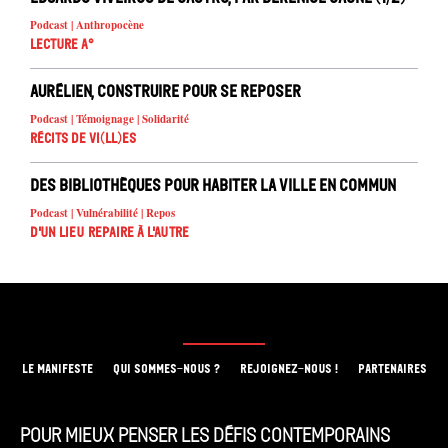
Podcast | Anthropocène
Lecture A°
Aurélien, construire pour se reposer
Podcast | Témoignage | Solidarité
Récits de Vi(ll)es
Des bibliothèques pour habiter la ville en commun
Podcast | Vulnérabilité | Repos
D'un lieu repaire à l'autre
LE MANIFESTE
QUI SOMMES-NOUS ?
REJOIGNEZ-NOUS !
PARTENAIRES
Pour mieux penser les défis contemporains