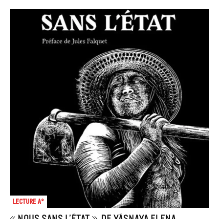
Lecture A°
« Nous sans l’État », de Yásnaya Elena