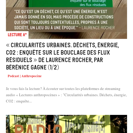
Lecture A°
« Circularités urbaines. Déchets, énergie,
CO2 : enquête sur le bouclage des flux
résiduels » de Laurence Rocher, par
Bérénice Gagne (1/2)
Podcast | Anthropocène
Je vous fais la lecture? À écouter sur toutes les plateformes de streaming
audio « Lectures anthropocènes » : "Circularités urbaines. Déchets, énergie,
CO2 : enquête...