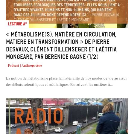
Lecture A°
« Métabolisme(s). Matière en circulation,
matière en transformation » de Pierre
Desvaux, Clément Dillenseger et Laëtitia
Mongeard, par Bérénice Gagne (1/2)
Podcast | Anthropocène
La notion de métabolisme place la matérialité de nos modes de vie au cœur
des débats scientifiques et médiatiques. En suivant les matières à...