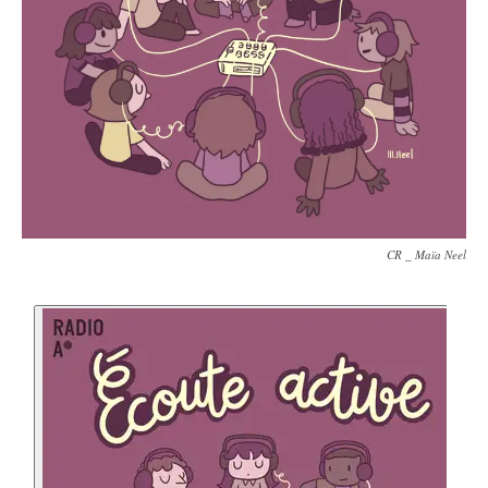
CR _ Maïa Neel