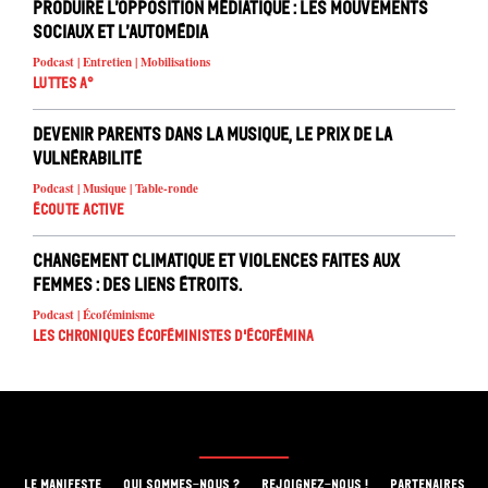
Produire l’opposition médiatique : les mouvements
sociaux et l’automédia
Podcast | Entretien | Mobilisations
Luttes A°
Devenir parents dans la musique, le prix de la
vulnérabilité
Podcast | Musique | Table-ronde
Écoute active
Changement climatique et violences faites aux
femmes : des liens étroits.
Podcast | Écoféminisme
Les chroniques écoféministes d'ÉcoFémina
LE MANIFESTE
QUI SOMMES-NOUS ?
REJOIGNEZ-NOUS !
PARTENAIRES