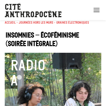
Accueil
Journées Hors les murs
Graines électroniques
Insomnies – écoféminisme
(soirée intégrale)