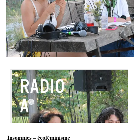
Insomnies – écoféminisme