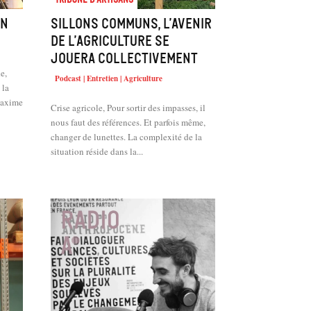
an
Sillons communs, l’avenir
de l’agriculture se
jouera collectivement
e,
Podcast | Entretien | Agriculture
 la
Maxime
Crise agricole, Pour sortir des impasses, il
nous faut des références. Et parfois même,
changer de lunettes. La complexité de la
situation réside dans la...