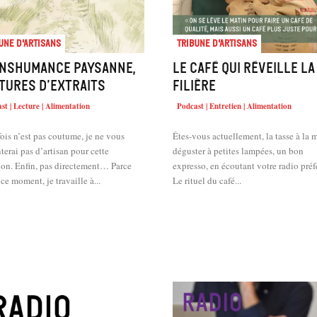
une d'artisans
Tribune d'artisans
nshumance paysanne,
Le café qui réveille la
tures d’extraits
filière
st | Lecture | Alimentation
Podcast | Entretien | Alimentation
ois n’est pas coutume, je ne vous
Êtes-vous actuellement, la tasse à la m
terai pas d’artisan pour cette
déguster à petites lampées, un bon
ion. Enfin, pas directement… Parce
expresso, en écoutant votre radio préf
ce moment, je travaille à...
Le rituel du café...