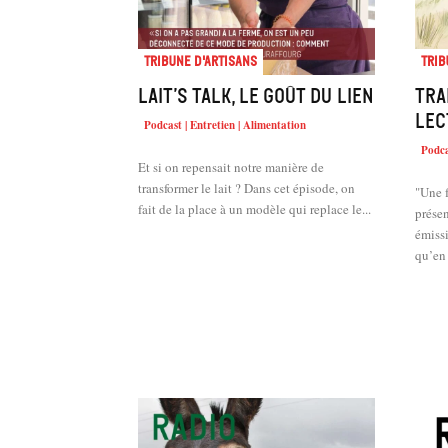
Tribune d'artisans
Trib
Lait’s talk, le goût du lien
Tra
lec
Podcast | Entretien | Alimentation
Podca
Et si on repensait notre manière de
transformer le lait ? Dans cet épisode, on
"Une f
fait de la place à un modèle qui replace le...
présen
émiss
qu’en 