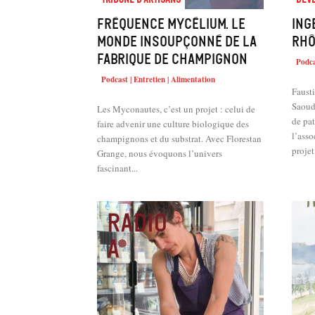
Fréquence Mycélium. Le
ING
monde insoupçonné de la
Rhô
fabrique de champignon
Podca
Podcast | Entretien | Alimentation
Faust
Saoudi
Les Myconautes, c’est un projet : celui de
de pa
faire advenir une culture biologique des
l’ass
champignons et du substrat. Avec Florestan
projet.
Grange, nous évoquons l’univers
fascinant...