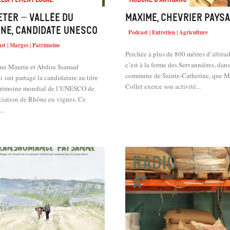
ETER – Vallée du
Maxime, chevrier pays
ne, candidate UNESCO
Podcast | Entretien | Agriculture
st | Marges | Patrimoine
Perchée à plus de 800 mètres d’altitud
c’est à la ferme des Servannières, dans
ine Maurin et Abdou Ssamad
commune de Sainte-Catherine, que 
 ont partagé la candidature au titre
Collet exerce son activité...
trimoine mondial de l’UNESCO de
ociation de Rhône en vignes. Ce
..