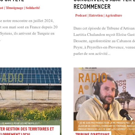
recommencer
st | Témoignage | Solidarité
Podcast | Entretien | Agriculture
e notre rencontre en juillet 2024,
t son mari sont en France depuis 20
Dans cet épisode de Tribune d’Artisan
 Syriens, ils arrivent de Turquie en
Laetitia Chalandon reçoit Eloïse Gast
.
Desserre, agroforestière au Cabanon d
Peyre, à Peyrolles-en-Provence, venu
parler de son activité...
er Gestion des territoires et
eloppement local
Tribune d'artisans