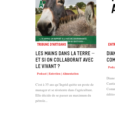
Tribune d'artisans
Entr
Les mains dans la terre –
Dia
et si on collaborait avec
Com
le vivant ?
Podca
Podcast | Entretien | Alimentation
Diane 
Cantin
C'est à 35 ans qu’Ingrid quitte un poste de
Comme
manager et se réoriente dans l'agriculture.
éditio
Elle décide de se passer au maximum du
pétrole...