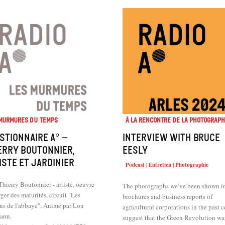
 murmures du temps
À la rencontre de la photograph
stionnaire A° –
Interview with Bruce
erry Boutonnier,
Eesly
iste et jardinier
Podcast | Entretien | Photographie
hierry Boutonnier - artiste, oeuvre
The photographs we’ve been shown i
ger des maturités, circuit "Les
brochures and business reports of
ns de l'abbaye". Animé par Lou
agricultural corporations in the past 
mann.
suggest that the Green Revolution was