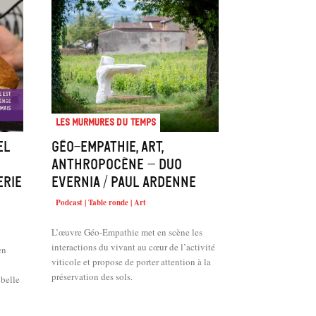
Les murmures du temps
el
Géo-empathie, art,
anthropocène – Duo
erie
Evernia / Paul Ardenne
Podcast | Table ronde | Art
L’œuvre Géo-Empathie met en scène les
interactions du vivant au cœur de l’activité
en
viticole et propose de porter attention à la
préservation des sols.
belle