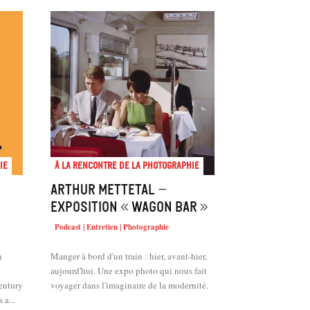
ie
À la rencontre de la photographie
Arthur Mettetal –
Exposition « Wagon bar »
Podcast | Entretien | Photographie
n
Manger à bord d'un train : hier, avant-hier,
aujourd'hui. Une expo photo qui nous fait
century
voyager dans l'imaginaire de la modernité.
 a...