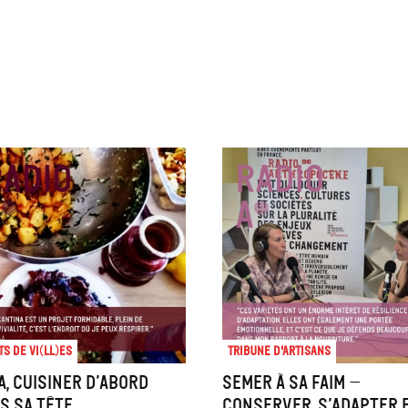
ts de Vi(ll)es
Tribune d'artisans
a, cuisiner d’abord
Semer à sa faim –
s sa tête
conserver, s’adapter 