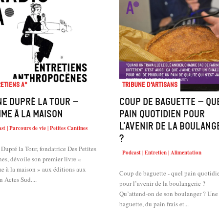
etiens A°
Tribune d'artisans
ne Dupré La Tour –
Coup de baguette – Qu
me à la maison
pain quotidien pour
l’avenir de la boulang
st | Parcours de vie | Petites Cantines
?
Dupré la Tour, fondatrice Des Petites
Podcast | Entretien | Alimentation
es, dévoile son premier livre «
 à la maison » aux éditions aux
Coup de baguette - quel pain quotidi
n Actes Sud....
pour l’avenir de la boulangerie ?
Qu’attend-on de son boulanger ? Une 
baguette, du pain frais et...