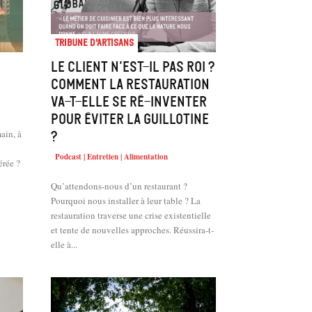
Tribune d'artisans
Le client n’est-il pas roi ?
Comment la restauration
va-t-elle se ré-inventer
pour éviter la guillotine
ain, à
?
Podcast | Entretien | Alimentation
érée ?
Qu’attendons-nous d’un restaurant ?
Pourquoi nous installer à leur table ? La
restauration traverse une crise existentielle
et tente de nouvelles approches. Réussira-t-
elle à...