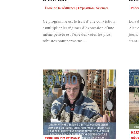
École de la résilience | Exposition | Sciences
Podca
Ce programme est le fruit d’une conviction
Lors d
: multiplier les régimes d’expression d’une
Alaa e
même pensée est l’une des voies les plus
jours.
robustes pour permettre...
étant..
Mast
Tribune d'artisans
dév