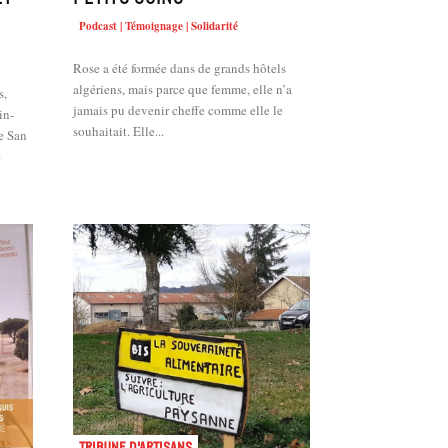
Podcast | Témoignage | Solidarité
Rose a été formée dans de grands hôtels
algériens, mais parce que femme, elle n’a
s,
jamais pu devenir cheffe comme elle le
in-
souhaitait. Elle...
e San
e
Tribune d'artisans