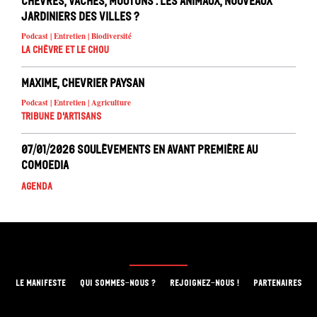
Chèvres, vaches, moutons : les animaux, nouveaux
jardiniers des villes ?
Podcast | Entretien | Biodiversité
La chèvre et le chou
Maxime, chevrier paysan
Podcast | Entretien | Agriculture
Tribune d'artisans
07/01/2026 Soulèvements en avant première au
Comoedia
Agenda
LE MANIFESTE
QUI SOMMES-NOUS ?
REJOIGNEZ-NOUS !
PARTENAIRES