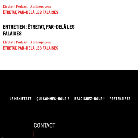
Étretat | Podcast | Anthropocène
Étretat, par-delà les falaises
Entretien : Étretat, par-delà les
falaises
Étretat | Podcast | Anthropocène
Étretat, par-delà les falaises
LE MANIFESTE
QUI SOMMES-NOUS ?
REJOIGNEZ-NOUS !
PARTENAIRES
contact