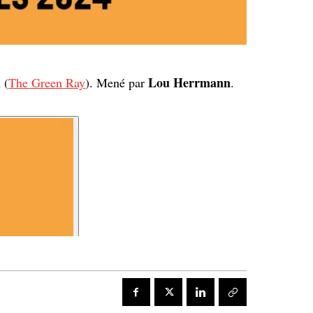
l
Lou Herrmann
(
The Green Ray
). Mené par
.