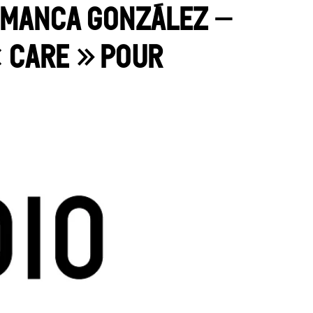
amanca González –
 care » pour