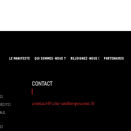
LE MANIFESTE
QUI SOMMES-NOUS ?
REJOIGNEZ-NOUS !
PARTENAIRES
contact
S)
contact@cite-anthropocene.fr
RÉCITS)
ALE,
S)