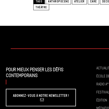
TAGS
ANTHROPOCENE
ATELIER
CARE
DÉCO
THÉÂTRE
Actuali
Pour mieux penser les défis
contemporains
École de
Radio A°
Festiva
Abonnez-vous à Notre Newsletter !
Édition
Médiati