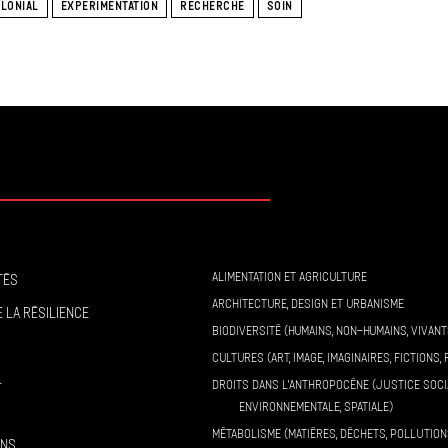
LONIAL
EXPÉRIMENTATION
RECHERCHE
SOIN
ALIMENTATION ET AGRICULTURE
tés
ARCHITECTURE, DESIGN ET URBANISME
 la résilience
BIODIVERSITÉ (HUMAINS, NON-HUMAINS, VIVANT
CULTURES (ART, IMAGE, IMAGINAIRES, FICTIONS, 
l
DROITS DANS L’ANTHROPOCÈNE (JUSTICE SOCI
ENVIRONNEMENTALE, SPATIALE)
MÉTABOLISME (MATIÈRES, DÉCHETS, POLLUTION
ons