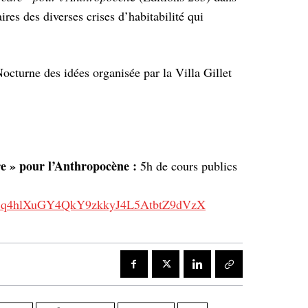
res des diverses crises d’habitabilité qui
octurne des idées organisée par la Villa Gillet
re » pour l’Anthropocène :
5h de cours publics
t=PL3q4hlXuGY4QkY9zkkyJ4L5AtbtZ9dVzX