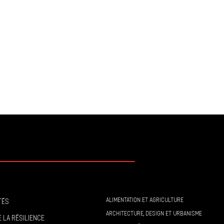
ALIMENTATION ET AGRICULTURE
tés
ARCHITECTURE, DESIGN ET URBANISME
 la résilience