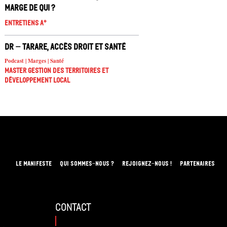
marge de qui ?
Entretiens A°
DR – Tarare, accès droit et santé
Podcast | Marges | Santé
Master Gestion des territoires et
développement local
LE MANIFESTE
QUI SOMMES-NOUS ?
REJOIGNEZ-NOUS !
PARTENAIRES
contact