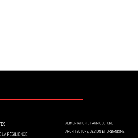
ALIMENTATION ET AGRICULTURE
tés
ARCHITECTURE, DESIGN ET URBANISME
 la résilience