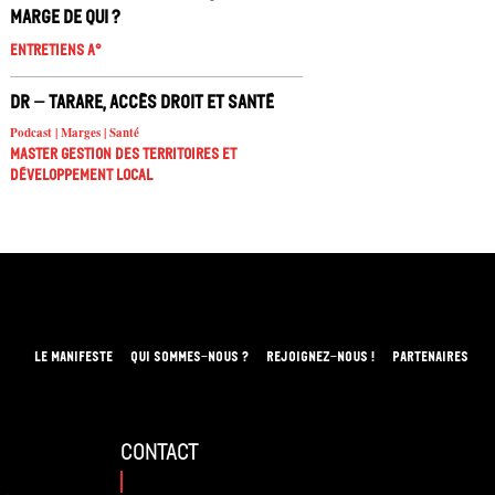
marge de qui ?
Entretiens A°
DR – Tarare, accès droit et santé
Podcast | Marges | Santé
Master Gestion des territoires et
développement local
LE MANIFESTE
QUI SOMMES-NOUS ?
REJOIGNEZ-NOUS !
PARTENAIRES
contact