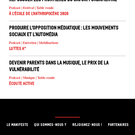
Podcast | Festival | Table ronde
À l'école de l'Anthropocène 2026
Produire l’opposition médiatique : les mouvements
sociaux et l’automédia
Podcast | Entretien | Mobilisations
Luttes A°
Devenir parents dans la musique, le prix de la
vulnérabilité
Podcast | Musique | Table-ronde
Écoute active
LE MANIFESTE
QUI SOMMES-NOUS ?
REJOIGNEZ-NOUS !
PARTENAIRES