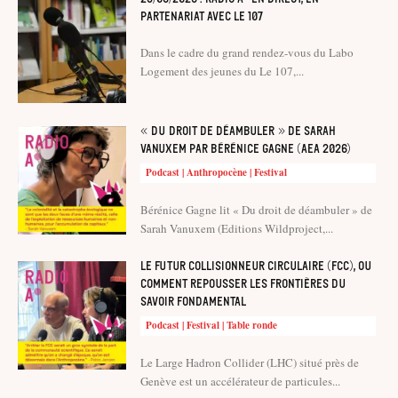
partenariat avec le 107
Dans le cadre du grand rendez-vous du Labo
Logement des jeunes du Le 107,...
« Du droit de déambuler » de Sarah
Vanuxem par Bérénice Gagne (AEA 2026)
Podcast | Anthropocène | Festival
Bérénice Gagne lit « Du droit de déambuler » de
Sarah Vanuxem (Editions Wildproject,...
Le Futur Collisionneur Circulaire (FCC), ou
comment repousser les frontières du
savoir fondamental
Podcast | Festival | Table ronde
Le Large Hadron Collider (LHC) situé près de
Genève est un accélérateur de particules...