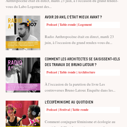
Anthropocène était en direct, mardi 23 juin, à l’occasion du grand rendez-
vous du Labo Logement des...
Avoir 20 ans, c’était mieux avant ?
Podcast | Table-ronde | Logement
Radio Anthropocène était en direct, mardi 23
juin, à l’occasion du grand rendez-vous du...
Comment les architectes se saisissent-iels
des travaux de Bruno Latour ?
Podcast | Table ronde | Architecture
À l’occasion de la parution du livre Les
controverses Bruno Latour. Enquête dans les...
L’écoféminisme au quotidien
Podcast | Festival | Table ronde
Comment conjuguer féminisme et écologie au