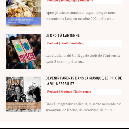
Podcast | Témoignage | Solidarité
Après plusieurs années en squat lorsque nous
rencontrons Lena en octobre 2024, elle est...
Le droit à l’antenne
Podcast | Droit | Workshop
Les étudiants du Collège de droit de l'Université
Lyon 3 se sont prêter au...
Devenir parents dans la musique, le prix de
la vulnérabilité
Podcast | Musique | Table-ronde
Dans l’imaginaire collectif, la scène musicale est
synonyme de liberté, de créativité, de nuits...