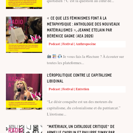
quotidien ? C’est la question au cœur de...
« Ce que les féminismes font à la
métaphysique : anthologie des nouveaux
matérialismes », Jeanne Etelain par
Bérénice Gagne (AEA 2026)
Podcast | Festival | Anthropocène
Je vous fais la #lecture ? À écouter sur
toutes les plateformes...
L’éropolitique contre le capitalisme
libidinal
Podcast | Festival | Entretien
“Le désir conquête est un des moteurs du
capitalisme, du colonialisme et du patriarcat.”
L'érotisme...
“Matériaux, un catalogue critique” de
Armelle Choplin et Philippe Simay, par