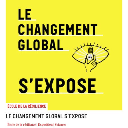
École de la résilience
Le changement global s’expose
École de la résilience | Exposition | Sciences