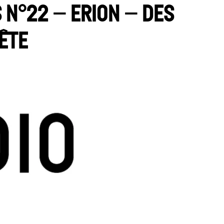
s n°22 – Erion – Des
tête