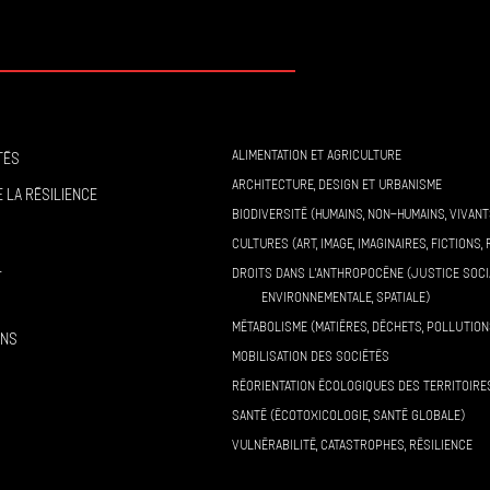
ALIMENTATION ET AGRICULTURE
tés
ARCHITECTURE, DESIGN ET URBANISME
 la résilience
BIODIVERSITÉ (HUMAINS, NON-HUMAINS, VIVANT
CULTURES (ART, IMAGE, IMAGINAIRES, FICTIONS, 
l
DROITS DANS L’ANTHROPOCÈNE (JUSTICE SOCI
ENVIRONNEMENTALE, SPATIALE)
MÉTABOLISME (MATIÈRES, DÉCHETS, POLLUTION
ons
MOBILISATION DES SOCIÉTÉS
RÉORIENTATION ÉCOLOGIQUES DES TERRITOIRE
SANTÉ (ÉCOTOXICOLOGIE, SANTÉ GLOBALE)
VULNÉRABILITÉ, CATASTROPHES, RÉSILIENCE