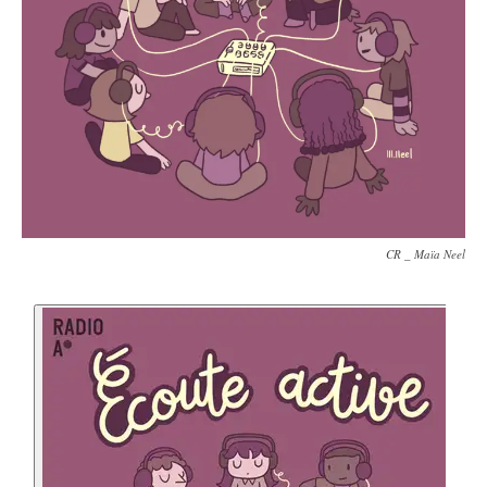
CR _ Maïa Neel