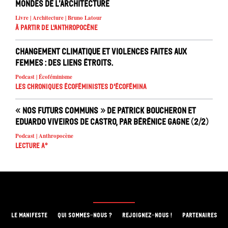
mondes de l’architecture
Livre | Architecture | Bruno Latour
À partir de l'anthropocène
Changement climatique et violences faites aux
femmes : des liens étroits.
Podcast | Écoféminisme
Les chroniques écoféministes d'ÉcoFémina
« Nos futurs communs » de Patrick Boucheron et
Eduardo Viveiros de Castro, par Bérénice Gagne (2/2)
Podcast | Anthropocène
Lecture A°
LE MANIFESTE
QUI SOMMES-NOUS ?
REJOIGNEZ-NOUS !
PARTENAIRES