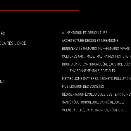
ALIMENTATION ET AGRICULTURE
tés
ARCHITECTURE, DESIGN ET URBANISME
 la résilience
BIODIVERSITÉ (HUMAINS, NON-HUMAINS, VIVANT
CULTURES (ART, IMAGE, IMAGINAIRES, FICTIONS, 
l
DROITS DANS L’ANTHROPOCÈNE (JUSTICE SOCI
ENVIRONNEMENTALE, SPATIALE)
MÉTABOLISME (MATIÈRES, DÉCHETS, POLLUTION
ons
MOBILISATION DES SOCIÉTÉS
RÉORIENTATION ÉCOLOGIQUES DES TERRITOIRE
SANTÉ (ÉCOTOXICOLOGIE, SANTÉ GLOBALE)
VULNÉRABILITÉ, CATASTROPHES, RÉSILIENCE