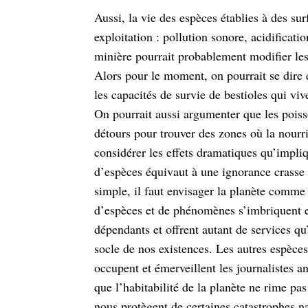
Aussi, la vie des espèces établies à des s
exploitation : pollution sonore, acidificati
minière pourrait probablement modifier le
Alors pour le moment, on pourrait se dire 
les capacités de survie de bestioles qui viv
On pourrait aussi argumenter que les pois
détours pour trouver des zones où la nourr
considérer les effets dramatiques
qu’impliq
d’espèces équivaut à une
ignorance crasse 
simple, il faut
envisager la planète comme 
d’espèces et de phénomènes s’imbriquent et
dépendants et offrent autant de services qu’
socle de nos existences. Les autres espèc
occupent et émerveillent les journalistes a
que l’habitabilité de la planète ne rime pas 
nous protègent de certaines catastrophes na