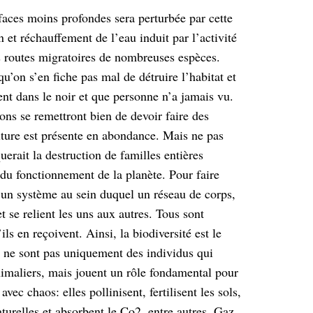
urfaces moins profondes sera perturbée
par cette
on et réchauffement de l’eau induit
par l’activité
s routes migratoires de
nombreuses espèces.
qu’on s’en fiche pas
mal de détruire l’habitat et
ent dans le noir
et que personne n’a jamais vu.
sons se
remettront bien de devoir faire des
iture
est présente en abondance. Mais ne pas
uerait la destruction de familles entières
du fonctionnement de la planète. Pour faire
un système au sein duquel un réseau de corps,
 se relient les uns aux autres. Tous sont
ils en reçoivent. Ainsi, la biodiversité est
le
es ne sont pas uniquement des
individus qui
nimaliers, mais jouent un rôle
fondamental pour
avec chaos: elles pollinisent, fertilisent les sols,
turelles et
absorbent le Co2, entre autres. Gaz