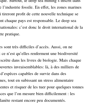
ique. Surtout, le
deep sea mining s’inscrit dans
e l’industrie
fossile. En effet, les zones marines
ui
tireront profit de cette nouvelle technique se
nt chaque pays est responsable. Le deep sea
nationales: c’est donc le droit international de la
te pratique.
 sont très difficiles d’accès. Aussi, on
ne
i ce n’est qu’elles renferment une
biodiversité
scrète dans les livres de
biologie. Mais chaque
ouvertes
invraisemblables: là, à des milliers de
s
d’espèces capables de survie dans des
mes, tout en subissant un stress alimentaire
entes et risquer de les tuer pour quelques tonnes
ces que l’on mesure bien difficilement : les
 planète restant encore peu documentés.