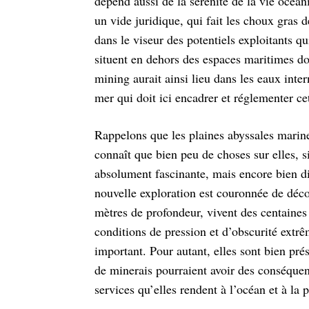
dépend aussi de la sérénité de la vie océan
un vide juridique, qui fait les choux gras d
dans le viseur des potentiels exploitants q
situent en dehors des espaces
maritimes do
mining aurait ainsi lieu
dans les eaux inter
mer qui doit ici
encadrer et réglementer cet
Rappelons que les plaines abyssales marines
connaît que bien peu de choses sur elles, s
absolument fascinante, mais encore bien di
nouvelle exploration est couronnée de déc
mètres de profondeur, vivent des centaine
conditions de pression et d’obscurité
extrê
important. Pour autant, elles sont
bien prés
de minerais pourraient
avoir des conséquen
services qu’elles
rendent à l’océan et à la