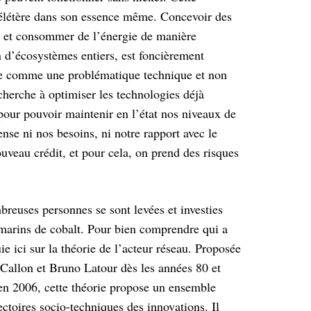
 délétère dans son essence même. Concevoir des
e et consommer de l’énergie de manière
n d’écosystèmes entiers, est
foncièrement
stie comme une problématique
technique et non
cherche à optimiser les
technologies déjà
 pour pouvoir maintenir
en l’état nos niveaux de
ense ni nos
besoins, ni notre rapport avec le
nouveau
crédit, et pour cela, on prend des risques
mbreuses personnes se sont levées et
investies
-marins de cobalt. Pour bien
comprendre qui a
e ici sur la théorie de
l’acteur réseau. Proposée
 Callon et Bruno
Latour dès les années 80 et
 en 2006,
cette théorie propose un ensemble
jectoires socio-techniques des innovations. Il