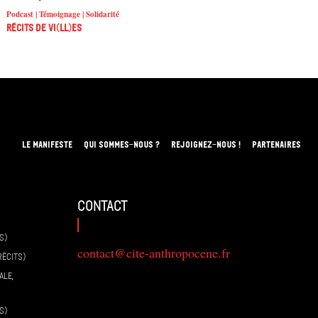
Podcast | Témoignage | Solidarité
Récits de Vi(ll)es
LE MANIFESTE
QUI SOMMES-NOUS ?
REJOIGNEZ-NOUS !
PARTENAIRES
contact
S)
contact@cite-anthropocene.fr
RÉCITS)
ALE,
S)