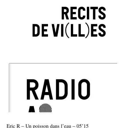
Eric R – Un poisson dans l’eau – 05’15