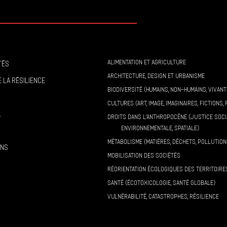
ALIMENTATION ET AGRICULTURE
tés
ARCHITECTURE, DESIGN ET URBANISME
 la résilience
BIODIVERSITÉ (HUMAINS, NON-HUMAINS, VIVANT
CULTURES (ART, IMAGE, IMAGINAIRES, FICTIONS, 
l
DROITS DANS L’ANTHROPOCÈNE (JUSTICE SOCI
ENVIRONNEMENTALE, SPATIALE)
MÉTABOLISME (MATIÈRES, DÉCHETS, POLLUTION
ons
MOBILISATION DES SOCIÉTÉS
RÉORIENTATION ÉCOLOGIQUES DES TERRITOIRE
SANTÉ (ÉCOTOXICOLOGIE, SANTÉ GLOBALE)
VULNÉRABILITÉ, CATASTROPHES, RÉSILIENCE