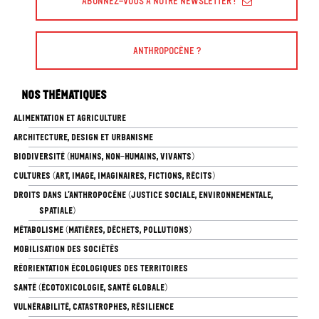
Abonnez-vous à Notre Newsletter !
Anthropocène ?
Nos thématiques
ALIMENTATION ET AGRICULTURE
ARCHITECTURE, DESIGN ET URBANISME
BIODIVERSITÉ (HUMAINS, NON-HUMAINS, VIVANTS)
CULTURES (ART, IMAGE, IMAGINAIRES, FICTIONS, RÉCITS)
DROITS DANS L’ANTHROPOCÈNE (JUSTICE SOCIALE, ENVIRONNEMENTALE,
SPATIALE)
MÉTABOLISME (MATIÈRES, DÉCHETS, POLLUTIONS)
MOBILISATION DES SOCIÉTÉS
RÉORIENTATION ÉCOLOGIQUES DES TERRITOIRES
SANTÉ (ÉCOTOXICOLOGIE, SANTÉ GLOBALE)
VULNÉRABILITÉ, CATASTROPHES, RÉSILIENCE