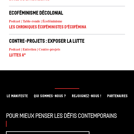
Ecoféminisme décolonial
Podcast | Table-ronde | Écoféminisme
Les chroniques écoféministes d'ÉcoFémina
Contre-projets : exposer la lutte
Podcast | Entretien | Contre-projets
Luttes A°
LE MANIFESTE
QUI SOMMES-NOUS ?
REJOIGNEZ-NOUS !
PARTENAIRES
Pour mieux penser les défis contemporains