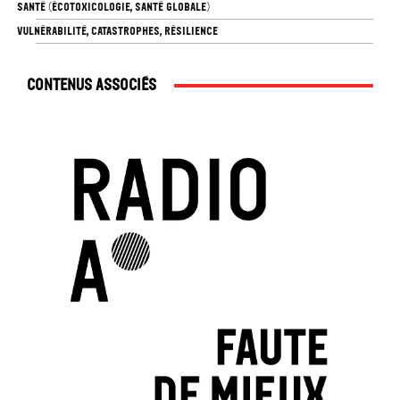
SANTÉ (ÉCOTOXICOLOGIE, SANTÉ GLOBALE)
VULNÉRABILITÉ, CATASTROPHES, RÉSILIENCE
Contenus associés