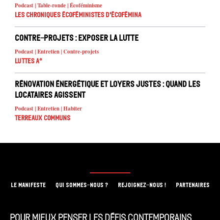
Podcast | Table-ronde | Écoféminisme
Les chroniques écoféministes d'ÉcoFémina
Contre-projets : exposer la lutte
Podcast | Entretien | Contre-projets
Luttes A°
Rénovation énergétique et loyers justes : quand les
locataires agissent
Podcast | Entretien | Habiter
Terreaux Communs
LE MANIFESTE
QUI SOMMES-NOUS ?
REJOIGNEZ-NOUS !
PARTENAIRES
Pour mieux penser les défis contemporains